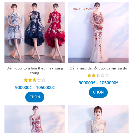
Đầm đuôi tôm hoa thêu maxi sang
Đầm maxi dạ hội đuôi cá kim sa đỏ
trọng
900000
₫
–
1050000
₫
900000
₫
–
1050000
₫
CHỌN
CHỌN