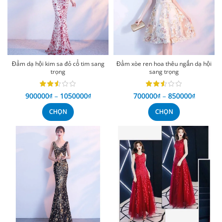
Đầm dạ hội kim sa đỏ cổ tim sang
Đầm xòe ren hoa thêu ngắn dạ hội
trọng
sang trọng
900000
₫
–
1050000
₫
700000
₫
–
850000
₫
CHỌN
CHỌN