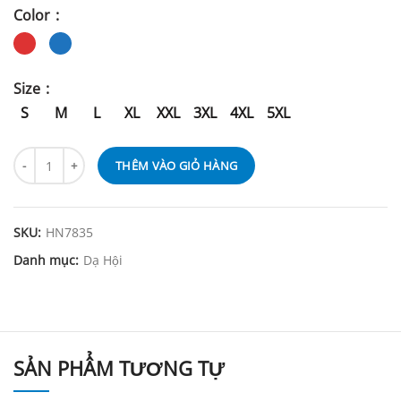
Color
Size
S
M
L
XL
XXL
3XL
4XL
5XL
THÊM VÀO GIỎ HÀNG
SKU:
HN7835
Danh mục:
Dạ Hội
SẢN PHẨM TƯƠNG TỰ