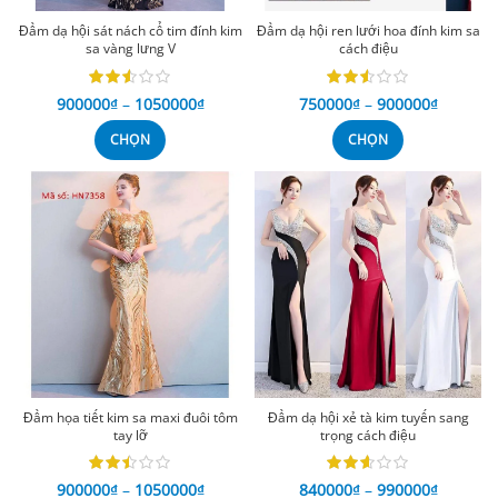
Đầm dạ hội sát nách cổ tim đính kim
Đầm dạ hội ren lưới hoa đính kim sa
sa vàng lưng V
cách điệu
900000
₫
–
1050000
₫
750000
₫
–
900000
₫
CHỌN
CHỌN
Đầm họa tiết kim sa maxi đuôi tôm
Đầm dạ hội xẻ tà kim tuyến sang
tay lỡ
trọng cách điệu
900000
₫
–
1050000
₫
840000
₫
–
990000
₫