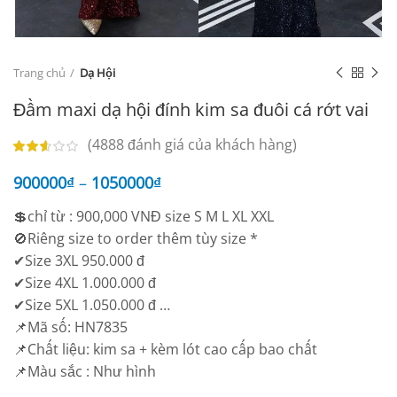
Trang chủ
Dạ Hội
Đầm maxi dạ hội đính kim sa đuôi cá rớt vai
(
4888
đánh giá của khách hàng)
900000
₫
–
1050000
₫
💲chỉ từ : 900,000 VNĐ size S M L XL XXL
🚫Riêng size to order thêm tùy size *
✔Size 3XL 950.000 đ
✔Size 4XL 1.000.000 đ
✔Size 5XL 1.050.000 đ …
📌Mã số: HN7835
📌Chất liệu: kim sa + kèm lót cao cấp bao chất
📌Màu sắc : Như hình