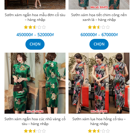
Sườn xám ngắn hoa mẫu đơn cổ tàu
Sườn xám họa tiết chim công nền
– hàng nhập
xanh lá – hàng nhập
450000
₫
–
520000
₫
600000
₫
–
670000
₫
CHỌN
CHỌN
Sườn xám ngắn hoa cúc nhũ vàng cổ
Sườn xám lụa hoa hồng cổ tàu –
tàu – hàng nhập
hàng nhập