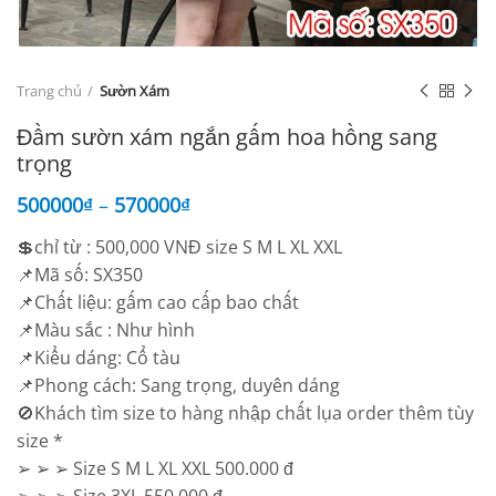
Trang chủ
Sườn Xám
Đầm sườn xám ngắn gấm hoa hồng sang
trọng
500000
₫
–
570000
₫
💲chỉ từ : 500,000 VNĐ size S M L XL XXL
📌Mã số: SX350
📌Chất liệu: gấm cao cấp bao chất
📌Màu sắc : Như hình
📌Kiểu dáng: Cổ tàu
📌Phong cách: Sang trọng, duyên dáng
🚫Khách tìm size to hàng nhập chất lụa order thêm tùy
size *
➢ ➢ ➢ Size S M L XL XXL 500.000 đ