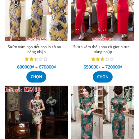
Sườn xám họa tiết hoa lá cổ tàu –
Sườn xám thêu hoa cổ giọt nước –
hàng nhập
hàng nhập
600000
₫
–
670000
₫
650000
₫
–
720000
₫
CHỌN
CHỌN