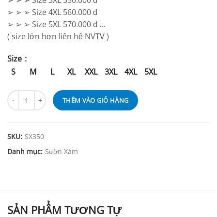
➢ ➢ ➢ Size 3XL 550.000 đ
➢ ➢ ➢ Size 4XL 560.000 đ
➢ ➢ ➢ Size 5XL 570.000 đ …
( size lớn hơn liên hệ NVTV )
Size
S
M
L
XL
XXL
3XL
4XL
5XL
THÊM VÀO GIỎ HÀNG
SKU:
SX350
Danh mục:
Sườn Xám
SẢN PHẨM TƯƠNG TỰ