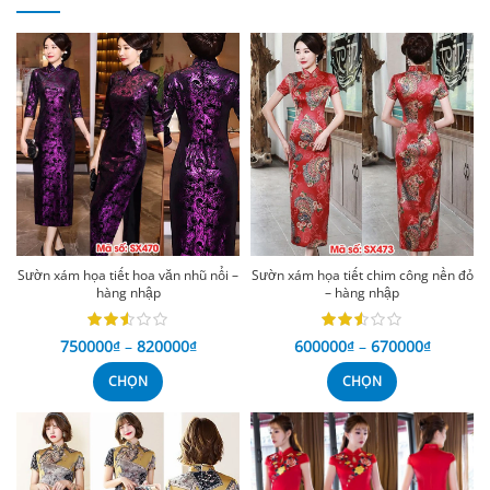
Sườn xám họa tiết hoa văn nhũ nổi –
Sườn xám họa tiết chim công nền đỏ
hàng nhập
– hàng nhập
750000
₫
–
820000
₫
600000
₫
–
670000
₫
CHỌN
CHỌN