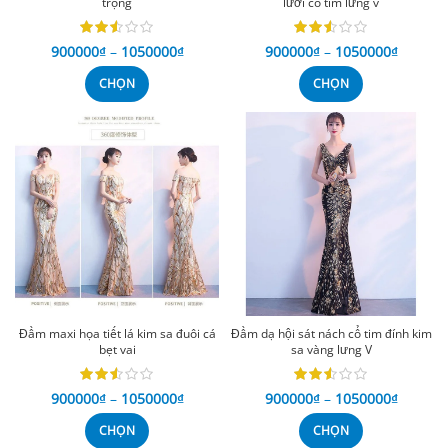
trọng
lưới cổ tim lưng v
900000
₫
–
1050000
₫
900000
₫
–
1050000
₫
CHỌN
CHỌN
Đầm maxi họa tiết lá kim sa đuôi cá
Đầm dạ hội sát nách cổ tim đính kim
bẹt vai
sa vàng lưng V
900000
₫
–
1050000
₫
900000
₫
–
1050000
₫
CHỌN
CHỌN