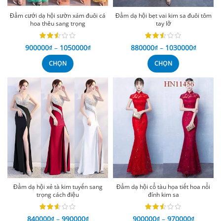
Đầm cưới dạ hội sườn xám đuôi cá
Đầm dạ hội bẹt vai kim sa đuôi tôm
hoa thêu sang trọng
tay lỡ
900000
₫
–
1050000
₫
880000
₫
–
1030000
₫
CHỌN
CHỌN
Đầm dạ hội xẻ tà kim tuyến sang
Đầm dạ hội cổ tàu họa tiết hoa nổi
trọng cách điệu
đính kim sa
840000
₫
–
990000
₫
900000
₫
–
970000
₫