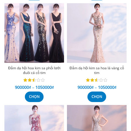
Đầm dạ hội hoa kim sa phối lưới
Đầm dạ hội kim sa hoa lá vàng cổ
đuôi cá cổ tim
tim
900000
₫
–
1050000
₫
900000
₫
–
1050000
₫
CHỌN
CHỌN