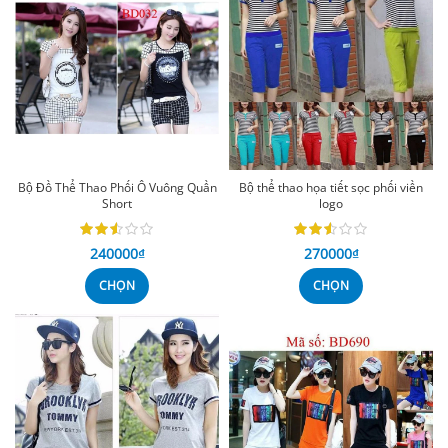
Bộ Đồ Thể Thao Phối Ô Vuông Quần
Bộ thể thao họa tiết sọc phối viền
Short
logo
240000
₫
270000
₫
CHỌN
CHỌN