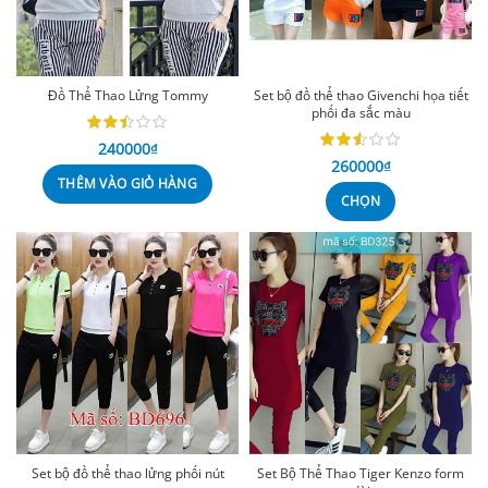
Đồ Thể Thao Lửng Tommy
Set bộ đồ thể thao Givenchi họa tiết
phối đa sắc màu
240000
₫
260000
₫
THÊM VÀO GIỎ HÀNG
CHỌN
Set bộ đồ thể thao lửng phối nút
Set Bộ Thể Thao Tiger Kenzo form