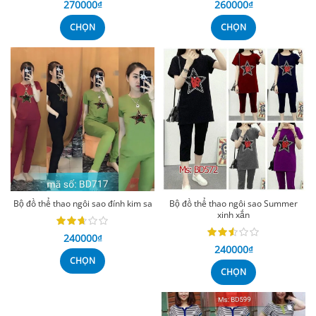
270000
₫
260000
₫
CHỌN
CHỌN
Bộ đồ thể thao ngôi sao đính kim sa
Bộ đồ thể thao ngôi sao Summer
xinh xắn
240000
₫
240000
₫
CHỌN
CHỌN