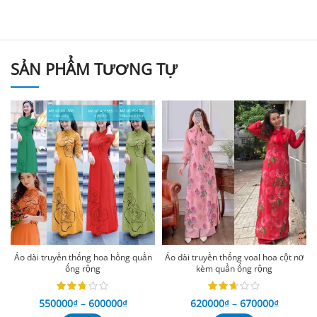
SẢN PHẨM TƯƠNG TỰ
Áo dài truyền thống hoa hồng quần
Áo dài truyền thống voal hoa cột nơ
ống rộng
kèm quần ống rộng
550000
₫
–
600000
₫
620000
₫
–
670000
₫