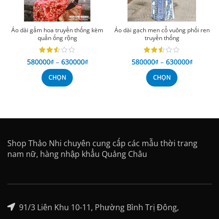
Áo dài gấm hoa truyền thống kèm
Áo dài gạch men cổ vuông phối ren
quần ống rộng
truyền thống
580000
₫
–
630000
₫
580000
₫
–
630000
₫
CHỌN
CHỌN
Shop Thảo Nhi chuyên cung cấp các mẫu thời trang
nam nữ, hàng nhập khẩu Quảng Châu
91/3 Liên Khu 10-11, Phường Bình Trị Đông,