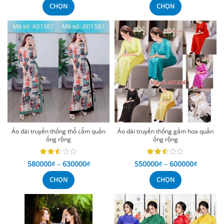
CHỌN
CHỌN
Áo dài truyền thống thổ cẩm quần
Áo dài truyền thống gấm hoa quần
ống rộng
ống rộng
580000
₫
–
630000
₫
550000
₫
–
600000
₫
CHỌN
CHỌN