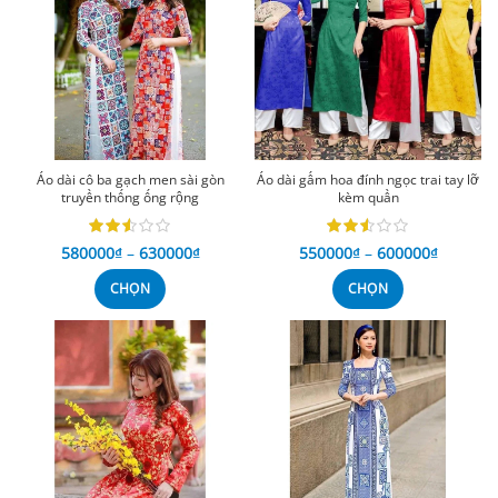
Áo dài cô ba gạch men sài gòn
Áo dài gấm hoa đính ngọc trai tay lỡ
truyền thống ống rộng
kèm quần
580000
₫
–
630000
₫
550000
₫
–
600000
₫
CHỌN
CHỌN