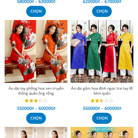
580000
₫
–
630000
₫
620000
₫
–
670000
₫
CHỌN
CHỌN
Áo dài tay phồng hoa sen truyền
Áo dài gấm hoa đính ngọc trai tay lỡ
thống quần ống rộng
kèm quần
550000
₫
–
600000
₫
550000
₫
–
600000
₫
CHỌN
CHỌN