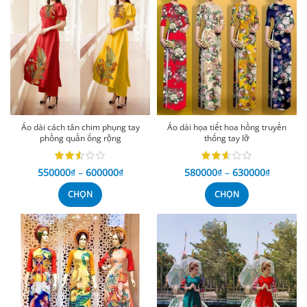
Áo dài cách tân chim phụng tay
Áo dài họa tiết hoa hồng truyền
phồng quần ống rộng
thống tay lỡ
550000
₫
–
600000
₫
580000
₫
–
630000
₫
CHỌN
CHỌN