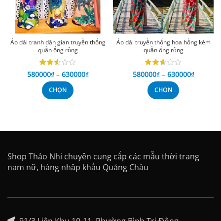
Áo dài tranh dân gian truyền thống
Áo dài truyền thống hoa hồng kèm
quần ống rộng
quần ống rộng
580000
₫
–
630000
₫
580000
₫
–
630000
₫
CHỌN
CHỌN
Shop Thảo Nhi chuyên cung cấp các mẫu thời trang
nam nữ, hàng nhập khẩu Quảng Châu
91/3 Liên Khu 10-11, Phường Bình Trị Đông,