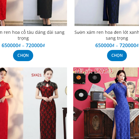
 ren hoa cổ tàu dáng dài sang
Sườn xám ren hoa đen lót xan
trọng
sang trọng
650000
₫
–
720000
₫
650000
₫
–
720000
₫
CHỌN
CHỌN