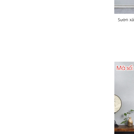
Xám
64
Sườn xá
Xanh Dương
15
Xanh Đen
7
Xanh lá
15
Xanh Ngọc
8
Xanh Rêu
9