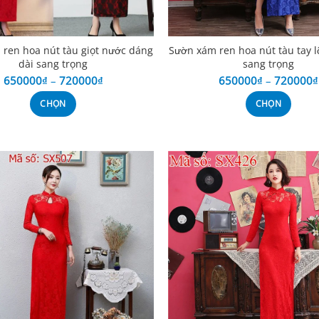
ren hoa nút tàu giọt nước dáng
Sườn xám ren hoa nút tàu tay l
dài sang trọng
sang trọng
650000
₫
–
720000
₫
650000
₫
–
720000
₫
CHỌN
CHỌN