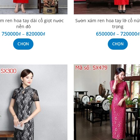
m ren hoa tay dài cổ giọt nước
Sườn xám ren hoa tay lỡ cổ nú
nền đỏ
trọng
750000
₫
–
820000
₫
650000
₫
–
720000
₫
CHỌN
CHỌN