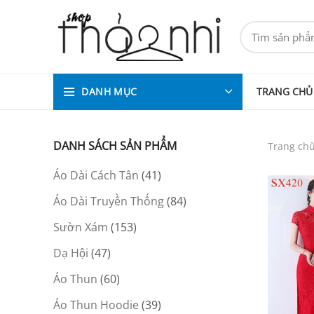
DANH MỤC
TRANG CHỦ
DANH SÁCH SẢN PHẨM
Trang ch
Áo Dài Cách Tân
41
Áo Dài Truyền Thống
84
Sườn Xám
153
Dạ Hội
47
Áo Thun
60
Áo Thun Hoodie
39