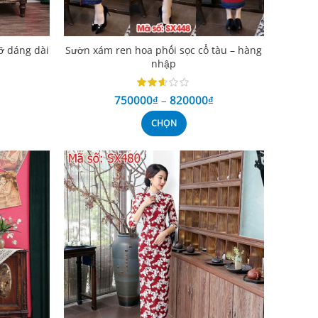
ỡ dáng dài
Sườn xám ren hoa phối sọc cổ tàu – hàng
nhập
750000
₫
–
820000
₫
CHỌN