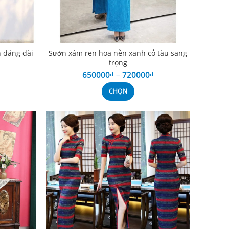
h dáng dài
Sườn xám ren hoa nền xanh cổ tàu sang
trọng
650000
₫
–
720000
₫
CHỌN