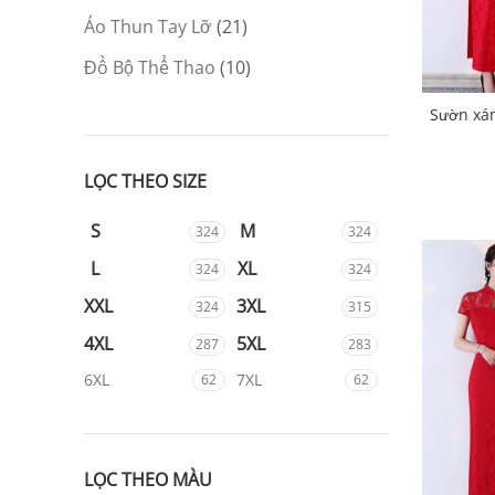
Áo Thun Tay Lỡ
21
Đồ Bộ Thể Thao
10
Sườn xám
LỌC THEO SIZE
S
M
324
324
L
XL
324
324
XXL
3XL
324
315
4XL
5XL
287
283
6XL
7XL
62
62
LỌC THEO MÀU