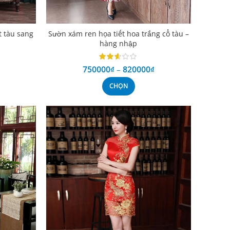
t tàu sang
Sườn xám ren họa tiết hoa trắng cổ tàu –
hàng nhập
750000
₫
–
820000
₫
CHỌN