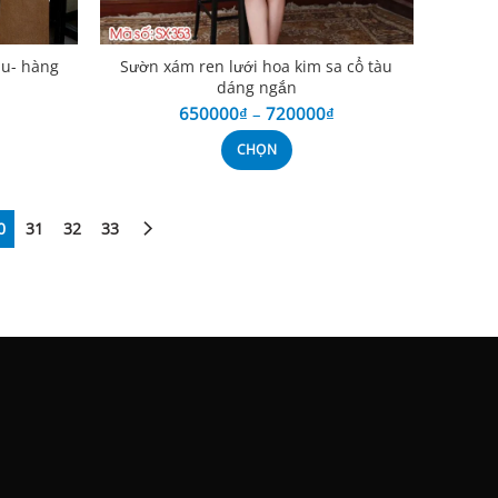
àu- hàng
Sườn xám ren lưới hoa kim sa cổ tàu
dáng ngắn
650000
₫
–
720000
₫
CHỌN
0
31
32
33