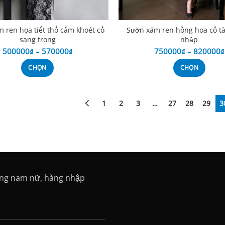
 ren họa tiết thổ cẩm khoét cổ
Sườn xám ren hồng hoa cổ t
sang trọng
nhập
500000
₫
–
570000
₫
750000
₫
–
820000
₫
CHỌN
CHỌN
1
2
3
…
27
28
29
3
ang nam nữ, hàng nhập