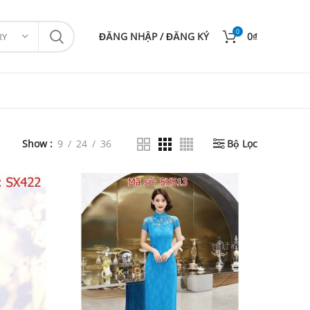
0
ĐĂNG NHẬP / ĐĂNG KÝ
0
₫
RY
Show
9
24
36
Bộ Lọc