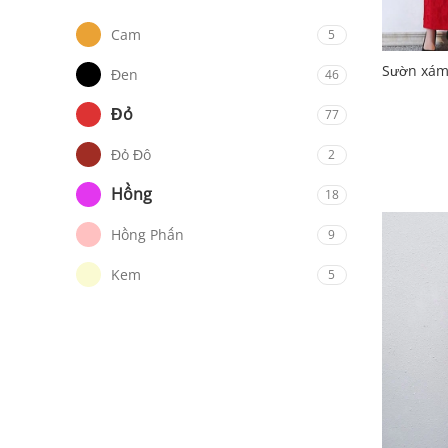
Cam
5
Sườn xám 
Đen
46
Đỏ
77
Đỏ Đô
2
Hồng
18
Hồng Phấn
9
Kem
5
Tím
12
Trắng
82
Vàng
45
Vàng Chanh
1