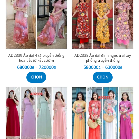
AD2339 Áo dài 4 tà truyền thống
AD2338 Áo dài đính ngọc trai tay
họa tiết tơ kết cườm
phồng truyền thống
680000
₫
–
720000
₫
580000
₫
–
630000
₫
CHỌN
CHỌN