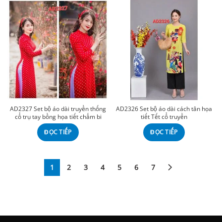
AD2327 Set bộ áo dài truyền thống
AD2326 Set bộ áo dài cách tân họa
cổ trụ tay bồng họa tiết chấm bi
tiết Tết cổ truyền
ĐỌC TIẾP
ĐỌC TIẾP
1
2
3
4
5
6
7