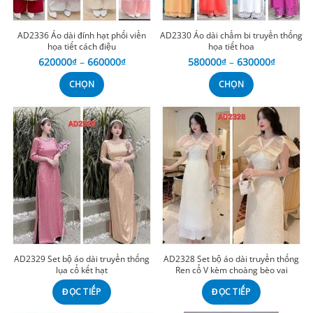
AD2336 Áo dài đính hạt phối viền
AD2330 Áo dài chấm bi truyền thống
họa tiết cách điệu
họa tiết hoa
620000
₫
–
660000
₫
580000
₫
–
630000
₫
CHỌN
CHỌN
AD2329 Set bộ áo dài truyền thống
AD2328 Set bộ áo dài truyền thống
lụa cổ kết hạt
Ren cổ V kèm choàng bèo vai
ĐỌC TIẾP
ĐỌC TIẾP