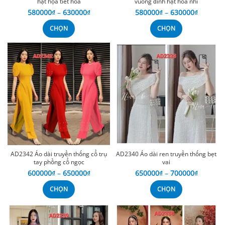
hạt họa tiết hoa
vuông đính hạt hoa nhí
580000
₫
–
630000
₫
580000
₫
–
630000
₫
CHỌN
CHỌN
AD2342 Áo dài truyền thống cổ trụ
AD2340 Áo dài ren truyền thống bẹt
tay phồng cổ ngọc
vai
600000
₫
–
650000
₫
650000
₫
–
700000
₫
CHỌN
CHỌN