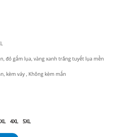
XL
ren, đỏ gấm lụa, vàng xanh trắng tuyết lụa mền
, kèm váy , Không kèm mấn
3XL
4XL
5XL