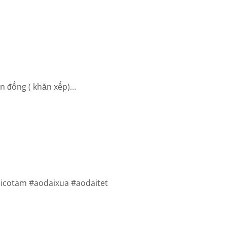
ăn đống ( khăn xếp)…
icotam #aodaixua #aodaitet