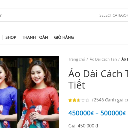
SELECT CATEGO
SHOP
THANH TOÁN
GIỎ HÀNG
Trang chủ
Áo Dài Cách Tân
Áo 
Áo Dài Cách
Tiết
(
2546
đánh giá c
450000
₫
–
500000
₫
Giá: 450.000 đ