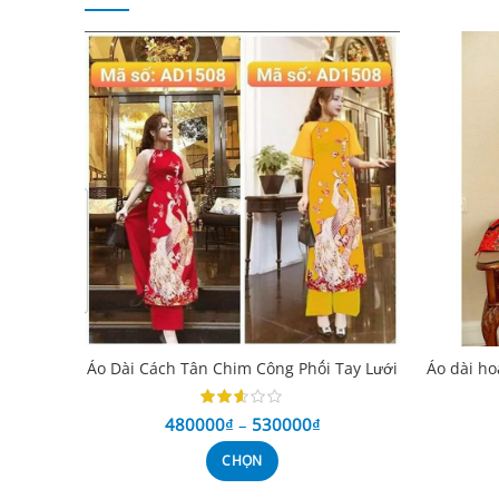
Áo Dài Cách Tân Chim Công Phối Tay Lưới
Áo dài ho
480000
₫
–
530000
₫
CHỌN