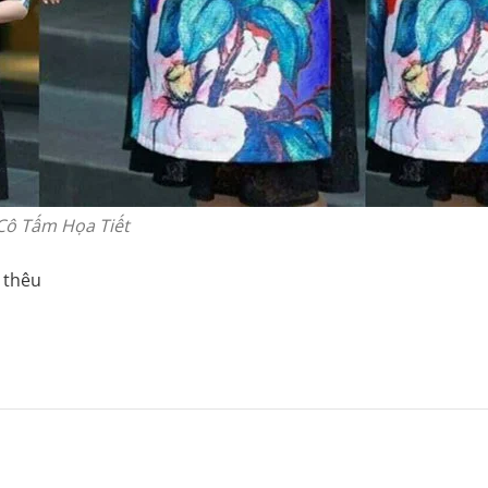
Cô Tấm Họa Tiết
g thêu