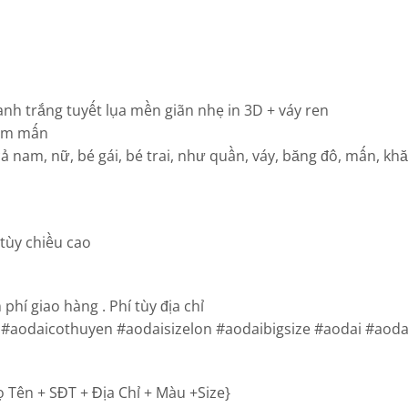
xanh trắng tuyết lụa mền giãn nhẹ in 3D + váy ren
èm mấn
 nam, nữ, bé gái, bé trai, như quần, váy, băng đô, mấn, kh
 tùy chiều cao
phí giao hàng . Phí tùy địa chỉ
#aodaicothuyen #aodaisizelon #aodaibigsize #aodai #aoda
ọ Tên + SĐT + Địa Chỉ + Màu +Size}