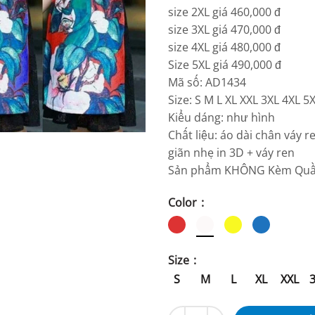
size 2XL giá 460,000 đ
size 3XL giá 470,000 đ
size 4XL giá 480,000 đ
Size 5XL giá 490,000 đ
Mã số: AD1434
Size: S M L XL XXL 3XL 4XL 5
Kiểu dáng: như hình
Chất liệu: áo dài chân váy 
giãn nhẹ in 3D + váy ren
Sản phẩm KHÔNG Kèm Quần
Color
Size
S
M
L
XL
XXL