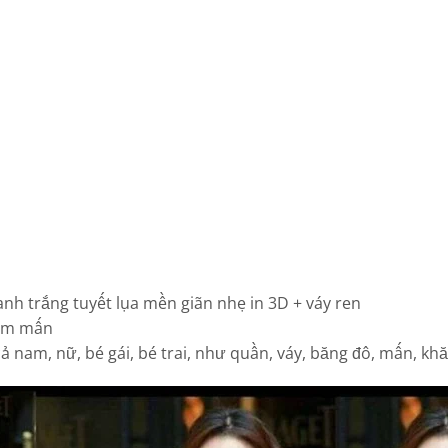
xanh trắng tuyết lụa mền giãn nhẹ in 3D + váy ren
èm mấn
 nam, nữ, bé gái, bé trai, như quần, váy, băng đô, mấn, kh