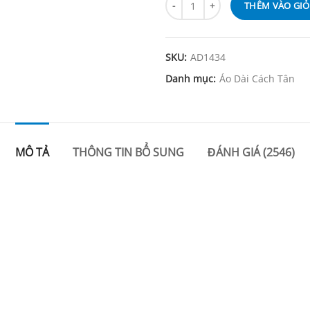
THÊM VÀO GI
SKU:
AD1434
Danh mục:
Áo Dài Cách Tân
MÔ TẢ
THÔNG TIN BỔ SUNG
ĐÁNH GIÁ (2546)