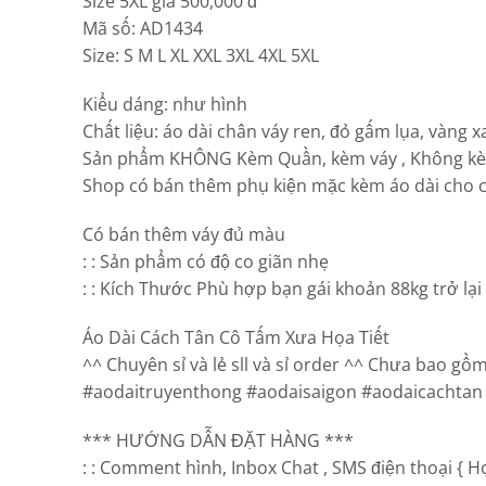
Size 5XL giá 500,000 đ
Mã số: AD1434
Size: S M L XL XXL 3XL 4XL 5XL
Kiểu dáng: như hình
Chất liệu: áo dài chân váy ren, đỏ gấm lụa, vàng 
Sản phẩm KHÔNG Kèm Quần, kèm váy , Không k
Shop có bán thêm phụ kiện mặc kèm áo dài cho cả
Có bán thêm váy đủ màu
: : Sản phẩm có độ co giãn nhẹ
: : Kích Thước Phù hợp bạn gái khoản 88kg trở lại
Áo Dài Cách Tân Cô Tấm Xưa Họa Tiết
^^ Chuyên sỉ và lẻ sll và sỉ order ^^ Chưa bao gồm 
#aodaitruyenthong #aodaisaigon #aodaicachtan 
*** HƯỚNG DẪN ĐẶT HÀNG ***
: : Comment hình, Inbox Chat , SMS điện thoại { H