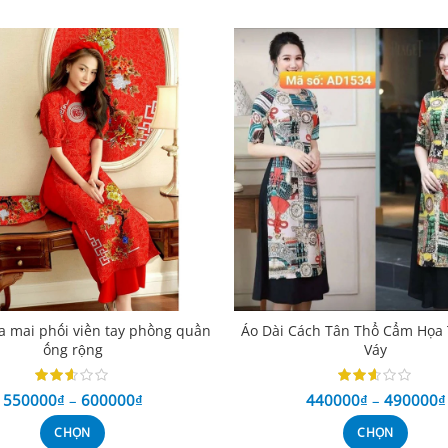
a mai phối viền tay phồng quần
Áo Dài Cách Tân Thổ Cẩm Họa 
ống rộng
Váy
550000
₫
–
600000
₫
440000
₫
–
490000
₫
CHỌN
CHỌN