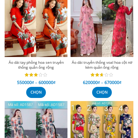
Áo dài tay phồng hoa sen truyền
Áo dài truyền thống voal hoa cột nơ
thống quần ống rộng
kèm quần ống rộng
550000
₫
–
600000
₫
620000
₫
–
670000
₫
CHỌN
CHỌN