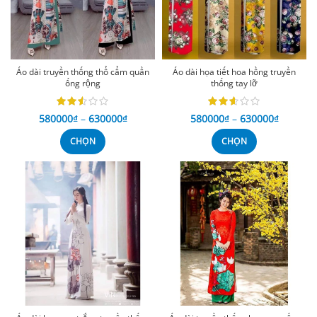
Áo dài truyền thống thổ cẩm quần
Áo dài họa tiết hoa hồng truyền
ống rộng
thống tay lỡ
580000
₫
–
630000
₫
580000
₫
–
630000
₫
CHỌN
CHỌN