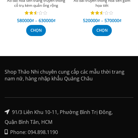
Áo dài hoa sen trắng truyền thống
Áo dài truyền thống hoa sen gấm
cổ trụ kèm quần ống rộng
họa tiết
580000
₫
–
630000
₫
520000
₫
–
570000
₫
CHỌN
CHỌN
Shop Thảo Nhi chuyên cung cấp các mẫu thời trang
nam nữ, hàng nhập khẩu Quảng Châu
91/3 Liên Khu 10-11, Phường Bình Trị Đông,
Quận Bình Tân, HCM
Phone: 094.898.1190