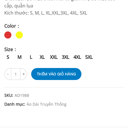
cấp, quần lụa
Kích thước: S, M, L, XL,XXL,3XL, 4XL, 5XL
Color
Size
S
M
L
XL
XXL
3XL
4XL
5XL
THÊM VÀO GIỎ HÀNG
SKU:
AD1988
Danh mục:
Áo Dài Truyền Thống