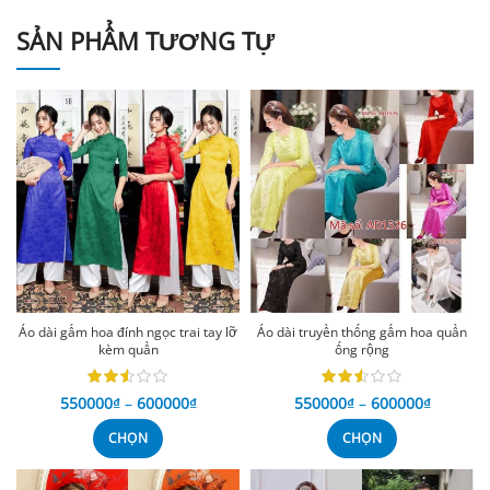
SẢN PHẨM TƯƠNG TỰ
Áo dài gấm hoa đính ngọc trai tay lỡ
Áo dài truyền thống gấm hoa quần
kèm quần
ống rộng
550000
₫
–
600000
₫
550000
₫
–
600000
₫
CHỌN
CHỌN