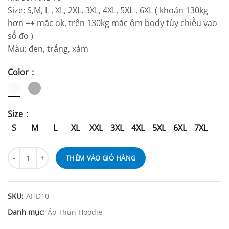
Size: S,M, L , XL, 2XL, 3XL, 4XL, 5XL , 6XL ( khoản 130kg
hơn ++ mặc ok, trên 130kg mặc ôm body tùy chiều vao
số đo )
Màu: đen, trắng, xám
Color
Size
S
M
L
XL
XXL
3XL
4XL
5XL
6XL
7XL
THÊM VÀO GIỎ HÀNG
SKU:
AHD10
Danh mục:
Áo Thun Hoodie