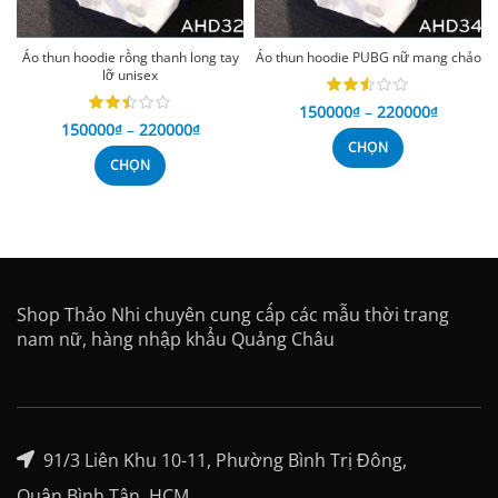
Áo thun hoodie rồng thanh long tay
Áo thun hoodie PUBG nữ mang chảo
lỡ unisex
150000
₫
–
220000
₫
150000
₫
–
220000
₫
CHỌN
CHỌN
Shop Thảo Nhi chuyên cung cấp các mẫu thời trang
nam nữ, hàng nhập khẩu Quảng Châu
91/3 Liên Khu 10-11, Phường Bình Trị Đông,
Quận Bình Tân, HCM