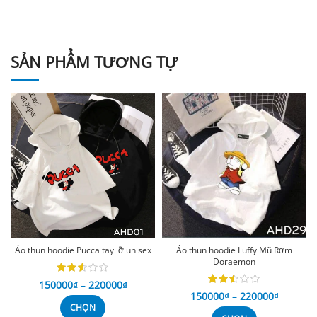
SẢN PHẨM TƯƠNG TỰ
Áo thun hoodie Pucca tay lỡ unisex
Áo thun hoodie Luffy Mũ Rơm
Doraemon
150000
₫
–
220000
₫
150000
₫
–
220000
₫
CHỌN