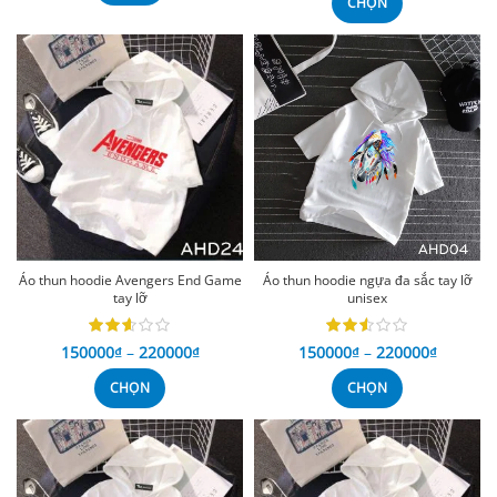
CHỌN
Áo thun hoodie Avengers End Game
Áo thun hoodie ngựa đa sắc tay lỡ
tay lỡ
unisex
150000
₫
–
220000
₫
150000
₫
–
220000
₫
CHỌN
CHỌN