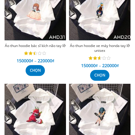
Áo thun hoodie bác sĩ kích não tay lỡ
Áo thun hoodie xe máy honda tay lỡ
unisex
150000
₫
–
220000
₫
150000
₫
–
220000
₫
CHỌN
CHỌN