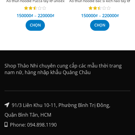
Áo thun hoodie Pucca tay lỡ unisex
Áo thun hoodie bác sĩ kích não tay lỡ
150000
₫
–
220000
₫
150000
₫
–
220000
₫
CHỌN
CHỌN
Shop Thảo Nhi chuyên cung cấp các mẫu thời trang
nam nữ, hàng nhập khẩu Quảng Châu
91/3 Liên Khu 10-11, Phường Bình Trị Đông,
Quận Bình Tân, HCM
Phone: 094.898.1190