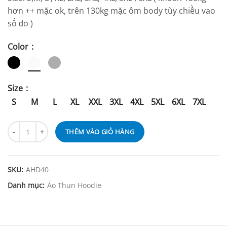
hơn ++ mặc ok, trên 130kg mặc ôm body tùy chiều vao
số đo )
Color
Size
S
M
L
XL
XXL
3XL
4XL
5XL
6XL
7XL
THÊM VÀO GIỎ HÀNG
SKU:
AHD40
Danh mục:
Áo Thun Hoodie