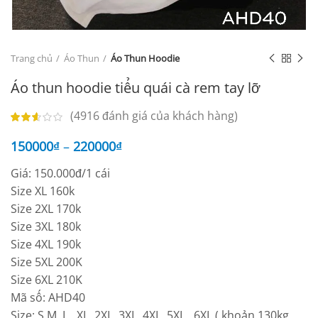
Trang chủ
Áo Thun
Áo Thun Hoodie
Áo thun hoodie tiểu quái cà rem tay lỡ
(
4916
đánh giá của khách hàng)
150000
₫
–
220000
₫
Giá: 150.000đ/1 cái
Size XL 160k
Size 2XL 170k
Size 3XL 180k
Size 4XL 190k
Size 5XL 200K
Size 6XL 210K
Mã số: AHD40
Size: S,M, L , XL, 2XL, 3XL, 4XL, 5XL , 6XL ( khoản 130kg