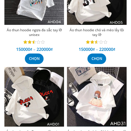
Áo thun hoodie ngựa đa sắc tay lỡ
Áo thun hoodie chó và mèo lầy lội
unisex
tay lỡ
150000
₫
–
220000
₫
150000
₫
–
220000
₫
CHỌN
CHỌN