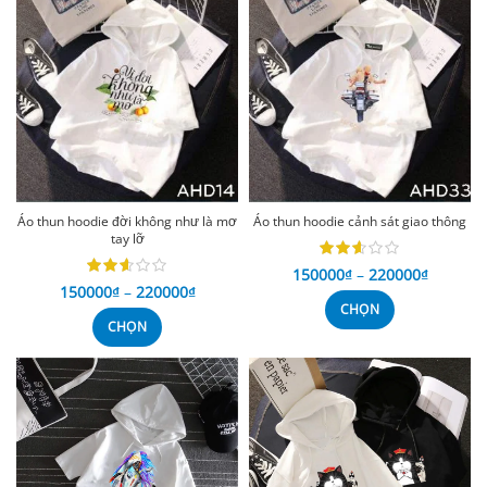
Áo thun hoodie đời không như là mơ
Áo thun hoodie cảnh sát giao thông
tay lỡ
150000
₫
–
220000
₫
150000
₫
–
220000
₫
CHỌN
CHỌN