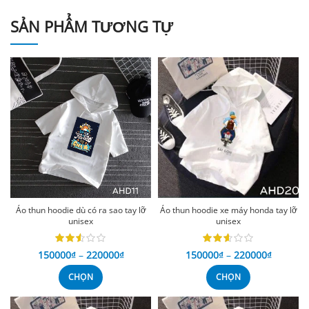
SẢN PHẨM TƯƠNG TỰ
Áo thun hoodie dù có ra sao tay lỡ
Áo thun hoodie xe máy honda tay lỡ
unisex
unisex
150000
₫
–
220000
₫
150000
₫
–
220000
₫
CHỌN
CHỌN