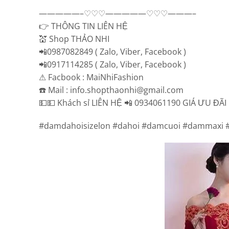
—————–♡♡♡—————♡♡♡———–
👉 THÔNG TIN LIÊN HỆ
💒 Shop THẢO NHI
📲0987082849 ( Zalo, Viber, Facebook )
📲0917114285 ( Zalo, Viber, Facebook )
⚠ Facbook : MaiNhiFashion
☎️ Mail : info.shopthaonhi@gmail.com
💵💵 Khách sỉ LIÊN HỆ 📲 0934061190 GIÁ ƯU Đ
#damdahoisizelon #dahoi #damcuoi #dammaxi 