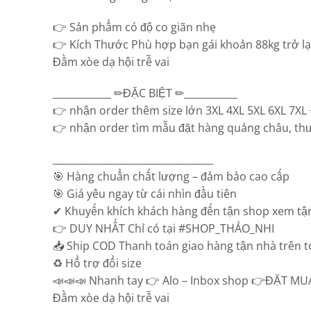
👉 Sản phẩm có độ co giãn nhẹ
👉 Kích Thước Phù hợp bạn gái khoản 88kg trở lại
Đầm xòe dạ hội trễ vai
____________ ✏ĐẶC BIỆT ✏___________
👉 nhận order thêm size lớn 3XL 4XL 5XL 6XL 7XL +
👉 nhận order tìm mẫu đặt hàng quảng châu, thư
_________________________________
🎯 Hàng chuẩn chất lượng – đảm bảo cao cấp
🎯 Giá yêu ngay từ cái nhìn đầu tiên
✔ Khuyến khích khách hàng đến tận shop xem tận
👉 DUY NHẤT Chỉ có tại #SHOP_THẢO_NHI
📥 Ship COD Thanh toán giao hàng tận nhà trên 
♻️ Hổ trợ đổi size
📣📣📣 Nhanh tay 👉 Alo – Inbox shop 👉ĐẶT MUA: 
Đầm xòe dạ hội trễ vai