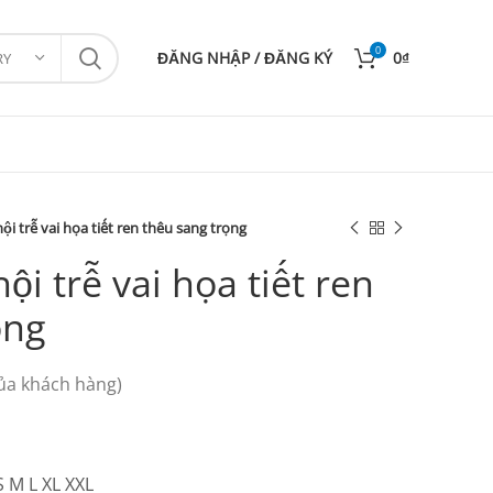
0
ĐĂNG NHẬP / ĐĂNG KÝ
0
₫
RY
i trễ vai họa tiết ren thêu sang trọng
i trễ vai họa tiết ren
ọng
ủa khách hàng)
S M L XL XXL