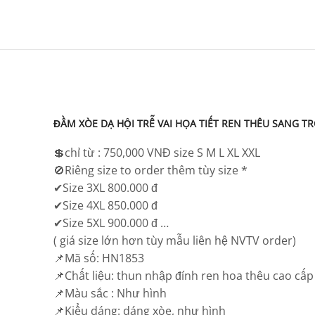
ĐẦM XÒE DẠ HỘI TRỄ VAI HỌA TIẾT REN THÊU SANG T
💲chỉ từ : 750,000 VNĐ size S M L XL XXL
🚫Riêng size to order thêm tùy size *
✔Size 3XL 800.000 đ
✔Size 4XL 850.000 đ
✔Size 5XL 900.000 đ …
( giá size lớn hơn tùy mẫu liên hệ NVTV order)
📌Mã số: HN1853
📌Chất liệu: thun nhập đính ren hoa thêu cao cấp
📌Màu sắc : Như hình
📌Kiểu dáng: dáng xòe, như hình