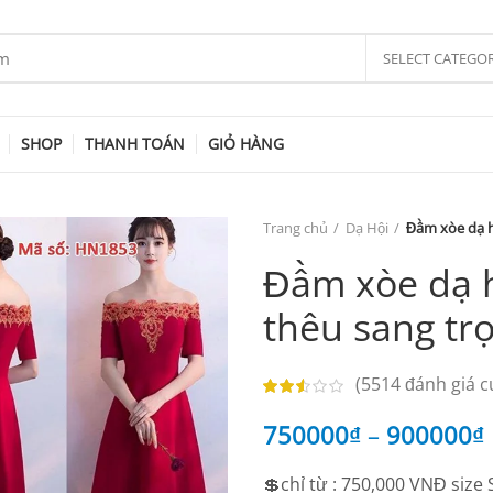
SELECT CATEGO
SHOP
THANH TOÁN
GIỎ HÀNG
Trang chủ
Dạ Hội
Đầm xòe dạ hộ
Đầm xòe dạ hộ
thêu sang tr
(
5514
đánh giá c
750000
₫
–
900000
₫
💲chỉ từ : 750,000 VNĐ size 