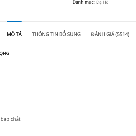
Danh mục:
Dạ Hội
MÔ TẢ
THÔNG TIN BỔ SUNG
ĐÁNH GIÁ (5514)
RỌNG
 bao chất