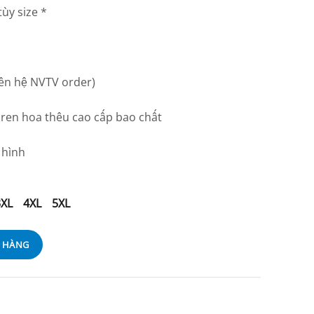
ùy size *
liên hệ NVTV order)
 ren hoa thêu cao cấp bao chất
 hình
3XL
4XL
5XL
Ỏ HÀNG