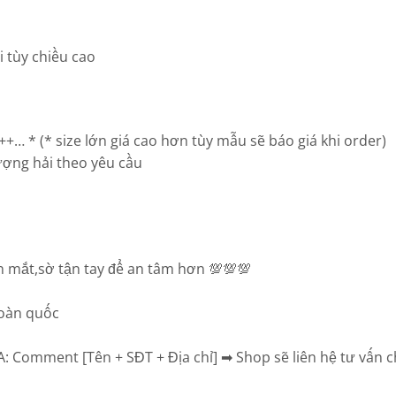
 tùy chiều cao
+… * (* size lớn giá cao hơn tùy mẫu sẽ báo giá khi order)
ợng hải theo yêu cầu
 mắt,sờ tận tay để an tâm hơn 💯💯💯
toàn quốc
Comment [Tên + SĐT + Địa chỉ] ➡ Shop sẽ liên hệ tư vấn chọ