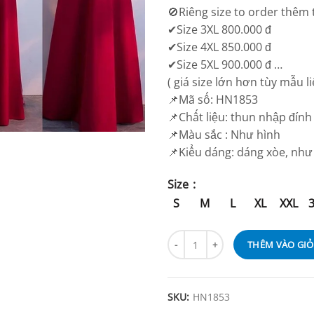
🚫Riêng size to order thêm t
✔Size 3XL 800.000 đ
✔Size 4XL 850.000 đ
✔Size 5XL 900.000 đ …
( giá size lớn hơn tùy mẫu 
📌Mã số: HN1853
📌Chất liệu: thun nhập đính
📌Màu sắc : Như hình
📌Kiểu dáng: dáng xòe, như
Size
S
M
L
XL
XXL
THÊM VÀO GI
SKU:
HN1853