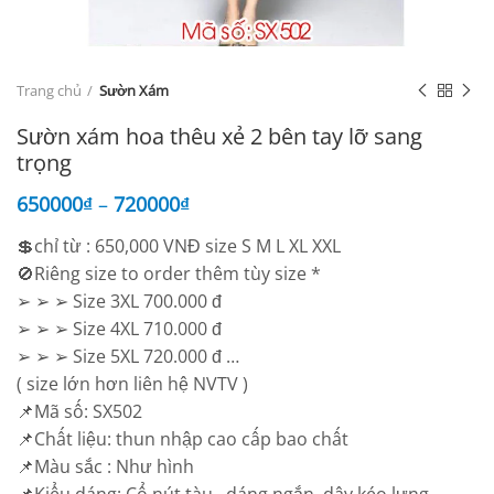
Trang chủ
Sườn Xám
Sườn xám hoa thêu xẻ 2 bên tay lỡ sang
trọng
650000
₫
–
720000
₫
💲chỉ từ : 650,000 VNĐ size S M L XL XXL
🚫Riêng size to order thêm tùy size *
➢ ➢ ➢ Size 3XL 700.000 đ
➢ ➢ ➢ Size 4XL 710.000 đ
➢ ➢ ➢ Size 5XL 720.000 đ …
( size lớn hơn liên hệ NVTV )
📌Mã số: SX502
📌Chất liệu: thun nhập cao cấp bao chất
📌Màu sắc : Như hình