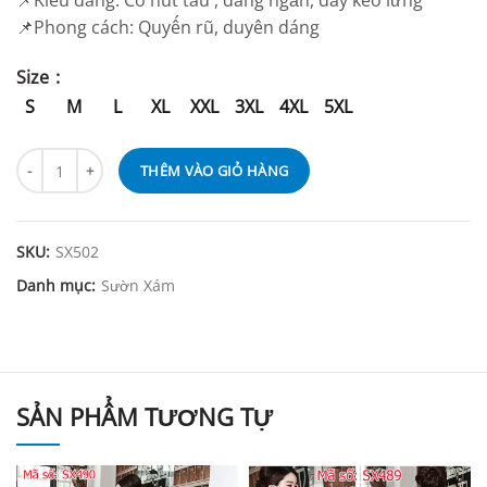
📌Kiểu dáng: Cổ nút tàu , dáng ngắn, dây kéo lưng
📌Phong cách: Quyến rũ, duyên dáng
Size
S
M
L
XL
XXL
3XL
4XL
5XL
THÊM VÀO GIỎ HÀNG
SKU:
SX502
Danh mục:
Sườn Xám
SẢN PHẨM TƯƠNG TỰ