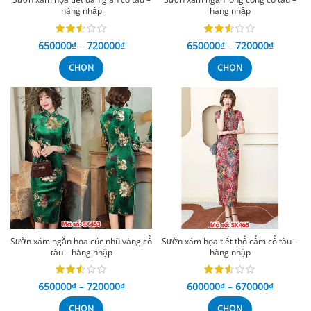
hàng nhập
hàng nhập
650000
₫
–
720000
₫
650000
₫
–
720000
₫
CHỌN
CHỌN
Sườn xám ngắn hoa cúc nhũ vàng cổ
Sườn xám họa tiết thổ cẩm cổ tàu –
tàu – hàng nhập
hàng nhập
650000
₫
–
720000
₫
600000
₫
–
670000
₫
CHỌN
CHỌN