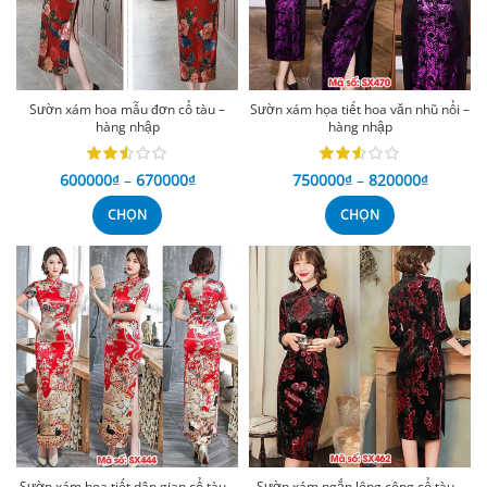
Sườn xám hoa mẫu đơn cổ tàu –
Sườn xám họa tiết hoa văn nhũ nổi –
hàng nhập
hàng nhập
600000
₫
–
670000
₫
750000
₫
–
820000
₫
CHỌN
CHỌN
Sườn xám họa tiết dân gian cổ tàu –
Sườn xám ngắn lông công cổ tàu –