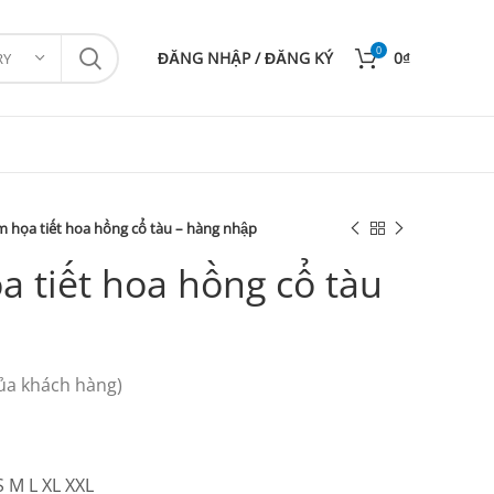
0
ĐĂNG NHẬP / ĐĂNG KÝ
0
₫
RY
 họa tiết hoa hồng cổ tàu – hàng nhập
 tiết hoa hồng cổ tàu
ủa khách hàng)
S M L XL XXL