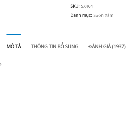
SKU:
SX464
Danh mục:
Sườn Xám
MÔ TẢ
THÔNG TIN BỔ SUNG
ĐÁNH GIÁ (1937)
P