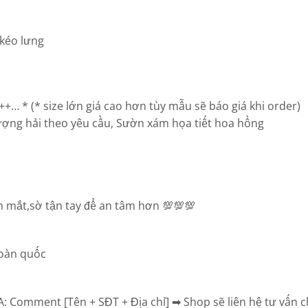
 kéo lưng
+… * (* size lớn giá cao hơn tùy mẫu sẽ báo giá khi order)
ợng hải theo yêu cầu, Sườn xám họa tiết hoa hồng
 mắt,sờ tận tay để an tâm hơn 💯💯💯
toàn quốc
Comment [Tên + SĐT + Địa chỉ] ➡ Shop sẽ liên hệ tư vấn ch