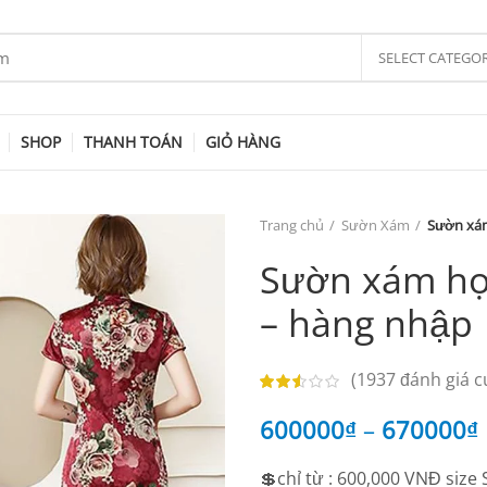
SELECT CATEGO
SHOP
THANH TOÁN
GIỎ HÀNG
Trang chủ
Sườn Xám
Sườn xám
Sườn xám họa
– hàng nhập
(
1937
đánh giá c
600000
₫
–
670000
₫
💲chỉ từ : 600,000 VNĐ size 