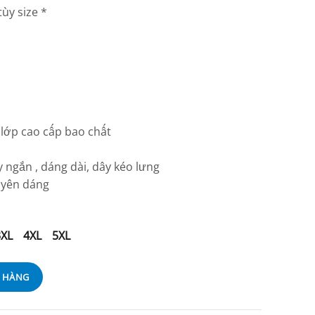
ùy size *
)
 lớp cao cấp bao chất
y ngắn , dáng dài, dây kéo lưng
uyên dáng
3XL
4XL
5XL
Ỏ HÀNG