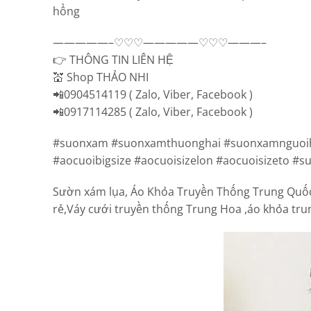
hồng
—————–♡♡♡—————♡♡♡———–
👉 THÔNG TIN LIÊN HỆ
💒 Shop THẢO NHI
📲0904514119 ( Zalo, Viber, Facebook )
📲0917114285 ( Zalo, Viber, Facebook )
#suonxam #suonxamthuonghai #suonxamnguoih
#aocuoibigsize #aocuoisizelon #aocuoisizeto #
Sườn xám lụa, Áo Khỏa Truyền Thống Trung Quốc 
rẻ,Váy cưới truyền thống Trung Hoa ,áo khỏa tru