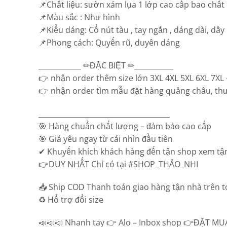
📌Chất liệu: sườn xám lụa 1 lớp cao cấp bao chất
📌Màu sắc : Như hình
📌Kiểu dáng: Cổ nút tàu , tay ngắn , dáng dài, dây
📌Phong cách: Quyến rũ, duyên dáng
____________ ✏ĐẶC BIỆT ✏___________
👉 nhận order thêm size lớn 3XL 4XL 5XL 6XL 7XL +
👉 nhận order tìm mẫu đặt hàng quảng châu, thư
_____________________________________
🎯 Hàng chuẩn chất lượng – đảm bảo cao cấp
🎯 Giá yêu ngay từ cái nhìn đầu tiên
✔ Khuyến khích khách hàng đến tận shop xem tận
👉DUY NHẤT Chỉ có tại #SHOP_THẢO_NHI
📥 Ship COD Thanh toán giao hàng tận nhà trên 
♻️ Hổ trợ đổi size
📣📣📣 Nhanh tay 👉 Alo – Inbox shop 👉ĐẶT MUA: 