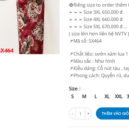
🚫Riêng size to order thêm t
➢ ➢ ➢ Size 3XL 650.000 đ
➢ ➢ ➢ Size 4XL 660.000 đ
➢ ➢ ➢ Size 5XL 670.000 đ …
( size lớn hơn liên hệ NVTV 
📌Mã số: SX464
📌Chất liệu: sườn xám lụa 1
📌Màu sắc : Như hình
📌Kiểu dáng: Cổ nút tàu , ta
📌Phong cách: Quyến rũ, d
Size
S
M
L
XL
XXL
THÊM VÀO GI