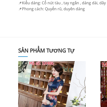
📌Kiểu dáng: Cổ nút tàu , tay ngắn , dáng dài, dây
📌Phong cách: Quyến rũ, duyên dáng
SẢN PHẨM TƯƠNG TỰ