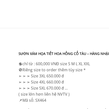
SƯỜN XÁM HỌA TIẾT HOA HỒNG CỔ TÀU – HÀNG NHẬ
💲chỉ từ : 600,000 VNĐ size S M L XL XXL
🚫Riêng size to order thêm tùy size *
➢ ➢ ➢ Size 3XL 650.000 đ
➢ ➢ ➢ Size 4XL 660.000 đ
➢ ➢ ➢ Size 5XL 670.000 đ …
( size lớn hơn liên hệ NVTV )
📌Mã số: SX464