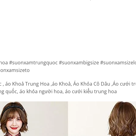
oa #suonxamtrungquoc #suonxambigsize #suonxamsizel
suonxamsizeto
, áo Khoả Trung Hoa ,áo Khoả, Áo Khỏa Cô Dâu ,Áo cưới tr
ng quốc, áo khỏa người hoa, áo cưới kiểu trung hoa