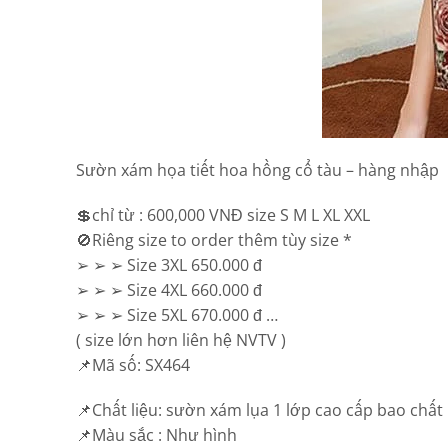
Sườn xám họa tiết hoa hồng cổ tàu – hàng nhập
💲chỉ từ : 600,000 VNĐ size S M L XL XXL
🚫Riêng size to order thêm tùy size *
➢ ➢ ➢ Size 3XL 650.000 đ
➢ ➢ ➢ Size 4XL 660.000 đ
➢ ➢ ➢ Size 5XL 670.000 đ …
( size lớn hơn liên hệ NVTV )
📌Mã số: SX464
📌Chất liệu: sườn xám lụa 1 lớp cao cấp bao chất
📌Màu sắc : Như hình