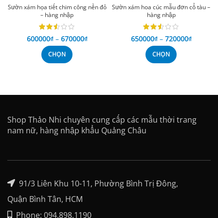
Sườn xám họa tiết chim công nền đỏ
Sườn xám hoa cúc mẫu đơn cổ tàu –
– hàng nhập
hàng nhập
600000
₫
–
670000
₫
650000
₫
–
720000
₫
CHỌN
CHỌN
Shop Thảo Nhi chuyên cung cấp các mẫu thời trang
nam nữ, hàng nhập khẩu Quảng Châu
91/3 Liên Khu 10-11, Phường Bình Trị Đông,
Quận Bình Tân, HCM
Phone: 094.898.1190