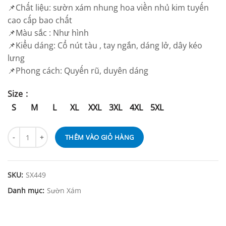
📌Chất liệu: sườn xám nhung hoa viền nhủ kim tuyến
cao cấp bao chất
📌Màu sắc : Như hình
📌Kiểu dáng: Cổ nút tàu , tay ngắn, dáng lở, dây kéo
lưng
📌Phong cách: Quyến rũ, duyên dáng
Size
S
M
L
XL
XXL
3XL
4XL
5XL
THÊM VÀO GIỎ HÀNG
SKU:
SX449
Danh mục:
Sườn Xám