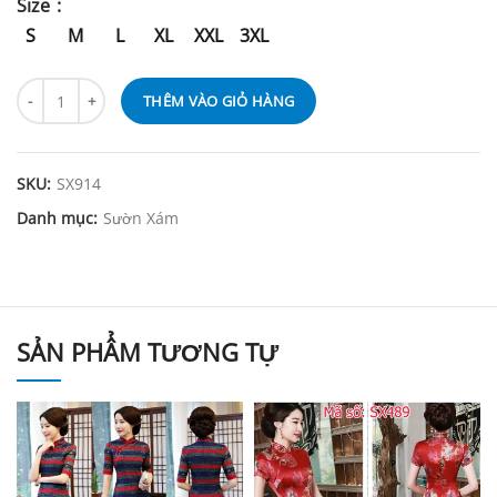
Size
S
M
L
XL
XXL
3XL
THÊM VÀO GIỎ HÀNG
SKU:
SX914
Danh mục:
Sườn Xám
SẢN PHẨM TƯƠNG TỰ