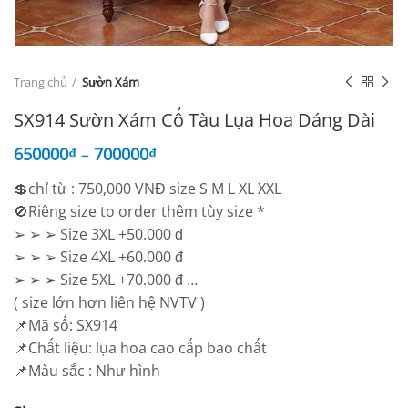
Trang chủ
Sườn Xám
SX914 Sườn Xám Cổ Tàu Lụa Hoa Dáng Dài
650000
₫
–
700000
₫
💲chỉ từ : 750,000 VNĐ size S M L XL XXL
🚫Riêng size to order thêm tùy size *
➢ ➢ ➢ Size 3XL +50.000 đ
➢ ➢ ➢ Size 4XL +60.000 đ
➢ ➢ ➢ Size 5XL +70.000 đ …
( size lớn hơn liên hệ NVTV )
📌Mã số: SX914
📌Chất liệu: lụa hoa cao cấp bao chất
📌Màu sắc : Như hình