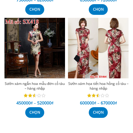
CHỌN
CHỌN
Sườn xám ngắn hoa mẫu đơn cổ tàu
Sườn xám họa tiết hoa hồng cổ tàu –
– hàng nhập
hàng nhập
450000
₫
–
520000
₫
600000
₫
–
670000
₫
CHỌN
CHỌN