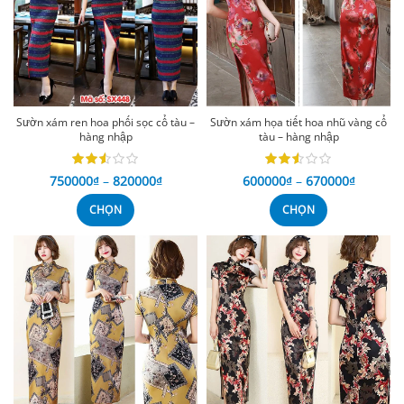
Sườn xám ren hoa phối sọc cổ tàu –
Sườn xám họa tiết hoa nhũ vàng cổ
hàng nhập
tàu – hàng nhập
750000
₫
–
820000
₫
600000
₫
–
670000
₫
CHỌN
CHỌN