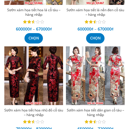
Sườn xám họa tiết hoa lá cổ tàu –
Sườn xám họa tiết lá nền đen cổ tàu
hàng nhập
– hàng nhập
600000
₫
–
670000
₫
600000
₫
–
670000
₫
CHỌN
CHỌN
Sườn xám họa tiết hoa nhũ đỏ cổ tàu
Sườn xám họa tiết dân gian cổ tàu –
– hàng nhập
hàng nhập
750000
₫
–
820000
₫
650000
₫
–
720000
₫