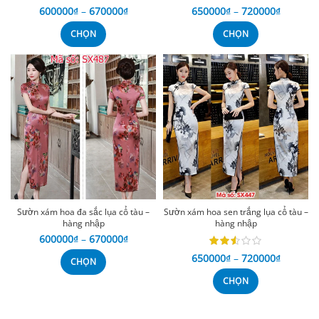
600000
₫
–
670000
₫
650000
₫
–
720000
₫
CHỌN
CHỌN
Sườn xám hoa đa sắc lụa cổ tàu –
Sườn xám hoa sen trắng lụa cổ tàu –
hàng nhập
hàng nhập
600000
₫
–
670000
₫
650000
₫
–
720000
₫
CHỌN
CHỌN