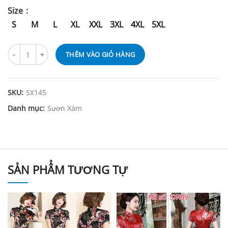
Size
S
M
L
XL
XXL
3XL
4XL
5XL
THÊM VÀO GIỎ HÀNG
SKU:
SX145
Danh mục:
Sườn Xám
SẢN PHẨM TƯƠNG TỰ