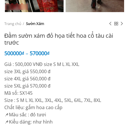
Trang chủ
Sườn Xám
Đầm sườn xám đỏ họa tiết hoa cổ tàu cài
trước
500000
₫
–
570000
₫
Giá : 500,000 VNĐ size S M L XL XXL
size 3XL giá 550,000 đ
size 4XL giá 560,000 đ
size 5XL giá 570,000 đ
Mã số: SX145
Size : S M L XL XXL, 3XL, 4XL, 5XL, 6XL, 7XL, 8XL
Chất liệu: gấm hoa cao cấp
📌Màu sắc : đỏ tươi
📌Kiểu dáng: như hình