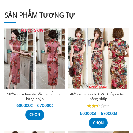
SẢN PHẨM TƯƠNG TỰ
Sườn xám hoa đa sắc lụa cổ tàu –
Sườn xám họa tiết sơn thủy cổ tàu –
hàng nhập
hàng nhập
600000
₫
–
670000
₫
600000
₫
–
670000
₫
CHỌN
CHỌN