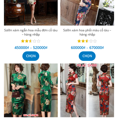
Sườn xám ngắn hoa mẫu đơn cổ tàu
Sườn xám hoa phối màu cổ tàu –
– hàng nhập
hàng nhập
450000
₫
–
520000
₫
600000
₫
–
670000
₫
CHỌN
CHỌN