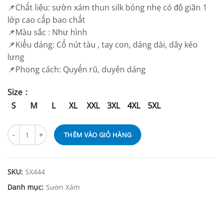
📌Chất liệu: sườn xám thun silk bóng nhẹ có độ giãn 1
lớp cao cấp bao chất
📌Màu sắc : Như hình
📌Kiểu dáng: Cổ nút tàu , tay con, dáng dài, dây kéo
lưng
📌Phong cách: Quyến rũ, duyên dáng
Size
S
M
L
XL
XXL
3XL
4XL
5XL
THÊM VÀO GIỎ HÀNG
SKU:
SX444
Danh mục:
Sườn Xám