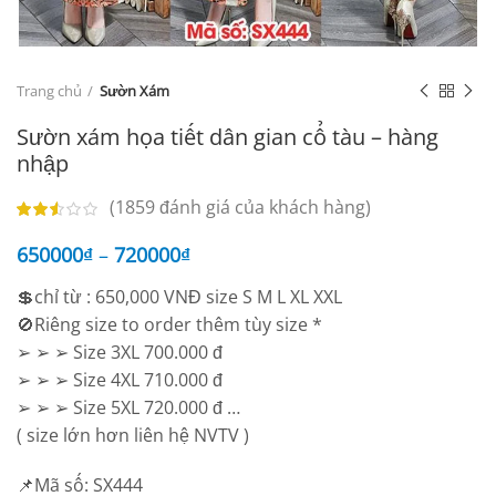
Trang chủ
Sườn Xám
Sườn xám họa tiết dân gian cổ tàu – hàng
nhập
(
1859
đánh giá của khách hàng)
650000
₫
–
720000
₫
💲chỉ từ : 650,000 VNĐ size S M L XL XXL
🚫Riêng size to order thêm tùy size *
➢ ➢ ➢ Size 3XL 700.000 đ
➢ ➢ ➢ Size 4XL 710.000 đ
➢ ➢ ➢ Size 5XL 720.000 đ …
( size lớn hơn liên hệ NVTV )
📌Mã số: SX444