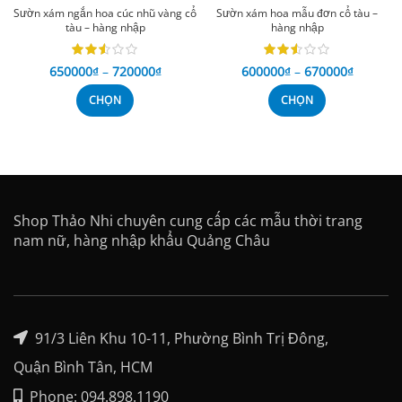
Sườn xám ngắn hoa cúc nhũ vàng cổ
Sườn xám hoa mẫu đơn cổ tàu –
tàu – hàng nhập
hàng nhập
650000
₫
–
720000
₫
600000
₫
–
670000
₫
CHỌN
CHỌN
Shop Thảo Nhi chuyên cung cấp các mẫu thời trang
nam nữ, hàng nhập khẩu Quảng Châu
91/3 Liên Khu 10-11, Phường Bình Trị Đông,
Quận Bình Tân, HCM
Phone: 094.898.1190