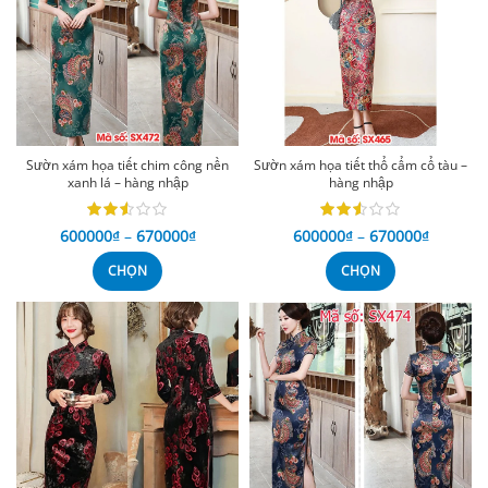
Sườn xám họa tiết chim công nền
Sườn xám họa tiết thổ cẩm cổ tàu –
xanh lá – hàng nhập
hàng nhập
600000
₫
–
670000
₫
600000
₫
–
670000
₫
CHỌN
CHỌN