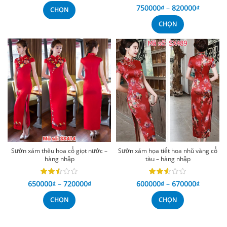
750000
₫
–
820000
₫
CHỌN
CHỌN
Sườn xám thêu hoa cổ giọt nước –
Sườn xám họa tiết hoa nhũ vàng cổ
hàng nhập
tàu – hàng nhập
650000
₫
–
720000
₫
600000
₫
–
670000
₫
CHỌN
CHỌN