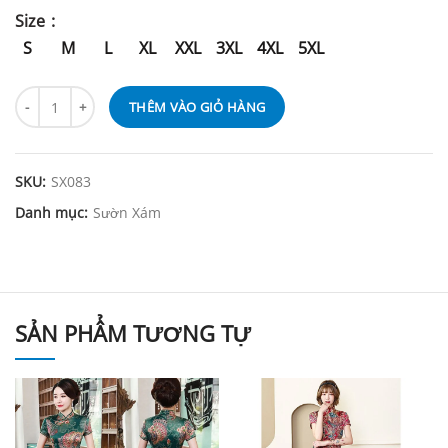
Size
S
M
L
XL
XXL
3XL
4XL
5XL
THÊM VÀO GIỎ HÀNG
SKU:
SX083
Danh mục:
Sườn Xám
SẢN PHẨM TƯƠNG TỰ