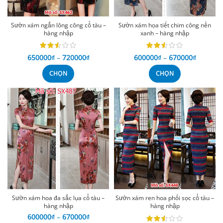
Sườn xám ngắn lông công cổ tàu –
Sườn xám họa tiết chim công nền
hàng nhập
xanh – hàng nhập
650000
₫
–
720000
₫
600000
₫
–
670000
₫
CHỌN
CHỌN
Sườn xám hoa đa sắc lụa cổ tàu –
Sườn xám ren hoa phối sọc cổ tàu –
hàng nhập
hàng nhập
600000
₫
–
670000
₫