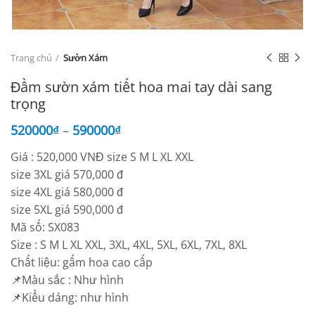
Trang chủ
Sườn Xám
Đầm sườn xám tiết hoa mai tay dài sang
trọng
520000
₫
–
590000
₫
Giá : 520,000 VNĐ size S M L XL XXL
size 3XL giá 570,000 đ
size 4XL giá 580,000 đ
size 5XL giá 590,000 đ
Mã số: SX083
Size : S M L XL XXL, 3XL, 4XL, 5XL, 6XL, 7XL, 8XL
Chất liệu: gấm hoa cao cấp
📌Màu sắc : Như hình
📌Kiểu dáng: như hình