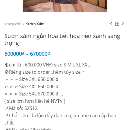
Trang chủ
Sườn Xám
Sườn xám ngắn họa tiết hoa nền xanh sang
trọng
600000
₫
–
670000
₫
💲chỉ từ : 600,000 VNĐ size S M L XL XXL
🚫Riêng size to order thêm tùy size *
➢ ➢ ➢ Size 3XL 650.000 đ
➢ ➢ ➢ Size 4XL 660.000 đ
➢ ➢ ➢ Size 5XL 670.000 đ …
( size lớn hơn liên hệ NVTV )
📌Mã số: SX512
📌Chất liệu: da lộn dầy dặn co giãn nhẹ cao cấp bao
chất