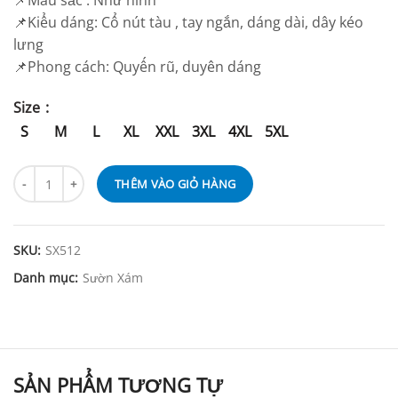
📌Màu sắc : Như hình
📌Kiểu dáng: Cổ nút tàu , tay ngắn, dáng dài, dây kéo
lưng
📌Phong cách: Quyến rũ, duyên dáng
Size
S
M
L
XL
XXL
3XL
4XL
5XL
THÊM VÀO GIỎ HÀNG
SKU:
SX512
Danh mục:
Sườn Xám
SẢN PHẨM TƯƠNG TỰ