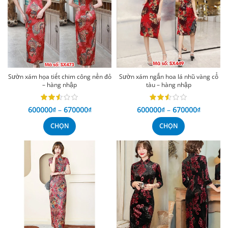
Sườn xám họa tiết chim công nền đỏ
Sườn xám ngắn hoa lá nhũ vàng cổ
– hàng nhập
tàu – hàng nhập
600000
₫
–
670000
₫
600000
₫
–
670000
₫
CHỌN
CHỌN