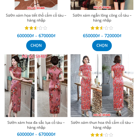
Sườn xám họa tiết thổ cẩm cổ tàu –
Sườn xám ngắn lông công cổ tàu –
hàng nhập
hàng nhập
600000
₫
–
670000
₫
650000
₫
–
720000
₫
CHỌN
CHỌN
Sườn xám hoa đa sắc lụa cổ tàu –
Sườn xám thun hoa thổ cẩm cổ tàu –
hàng nhập
hàng nhập
600000
₫
–
670000
₫