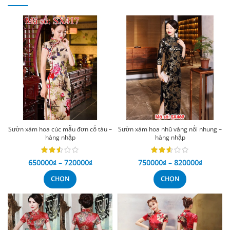
Sườn xám hoa cúc mẫu đơn cổ tàu –
Sườn xám hoa nhũ vàng nổi nhung –
hàng nhập
hàng nhập
650000
₫
–
720000
₫
750000
₫
–
820000
₫
CHỌN
CHỌN