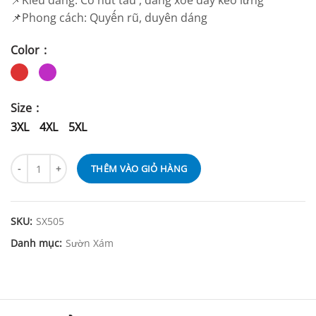
📌Kiểu dáng: Cổ nút tàu , dáng xòe dây kéo lưng
📌Phong cách: Quyến rũ, duyên dáng
Color
Size
3XL
4XL
5XL
THÊM VÀO GIỎ HÀNG
SKU:
SX505
Danh mục:
Sườn Xám