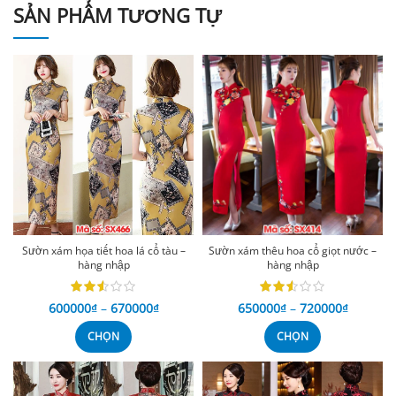
SẢN PHẨM TƯƠNG TỰ
Sườn xám họa tiết hoa lá cổ tàu –
Sườn xám thêu hoa cổ giọt nước –
hàng nhập
hàng nhập
600000
₫
–
670000
₫
650000
₫
–
720000
₫
CHỌN
CHỌN