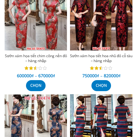
Sườn xám họa tiết chim công nền đỏ
Sườn xám họa tiết hoa nhũ đỏ cổ tàu
– hàng nhập
– hàng nhập
600000
₫
–
670000
₫
750000
₫
–
820000
₫
CHỌN
CHỌN