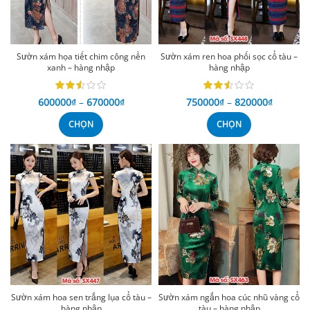
Sườn xám họa tiết chim công nền
Sườn xám ren hoa phối sọc cổ tàu –
xanh – hàng nhập
hàng nhập
600000
₫
–
670000
₫
750000
₫
–
820000
₫
CHỌN
CHỌN
Sườn xám hoa sen trắng lụa cổ tàu –
Sườn xám ngắn hoa cúc nhũ vàng cổ
hàng nhập
tàu – hàng nhập