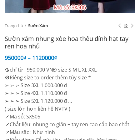
Trang chủ
Sườn Xám
Sườn xám nhung xòe hoa thêu đính hạt tay
ren hoa nhủ
950000
₫
–
1120000
₫
💲chỉ từ : 950,000 VNĐ size S M L XL XXL
🚫Riêng size to order thêm tùy size *
➢ ➢ ➢ Size 3XL 1.000.000 đ
➢ ➢ ➢ Size 4XL 1.110.000 đ
➢ ➢ ➢ Size 5XL 1.120.000 đ …
( size lớn hơn liên hệ NVTV )
📌Mã số: SX505
📌Chất liệu: nhung co giãn + tay ren cao cấp bao chất
📌Màu sắc : Như hình