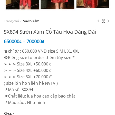
Trang chủ
Sườn Xám
SX894 Sườn Xám Cổ Tàu Hoa Dáng Dài
650000
₫
–
700000
₫
💲chỉ từ : 650,000 VNĐ size S M L XL XXL
🚫Riêng size to order thêm tùy size *
➢ ➢ ➢ Size 3XL +50.000 đ
➢ ➢ ➢ Size 4XL +60.000 đ
➢ ➢ ➢ Size 5XL +70.000 đ …
( size lớn hơn liên hệ NVTV )
📌Mã số: SX894
📌Chất liệu: lụa hoa cao cấp bao chất
📌Màu sắc : Như hình
Size