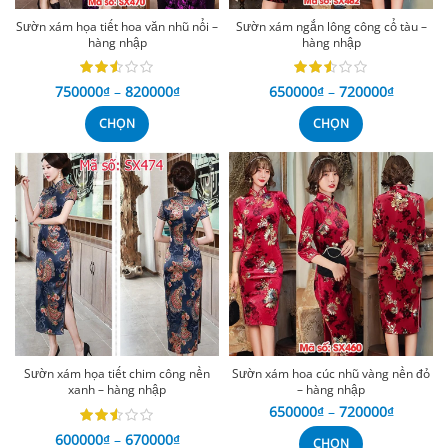
Sườn xám họa tiết hoa văn nhũ nổi –
Sườn xám ngắn lông công cổ tàu –
hàng nhập
hàng nhập
750000
₫
–
820000
₫
650000
₫
–
720000
₫
CHỌN
CHỌN
Sườn xám họa tiết chim công nền
Sườn xám hoa cúc nhũ vàng nền đỏ
xanh – hàng nhập
– hàng nhập
650000
₫
–
720000
₫
600000
₫
–
670000
₫
CHỌN