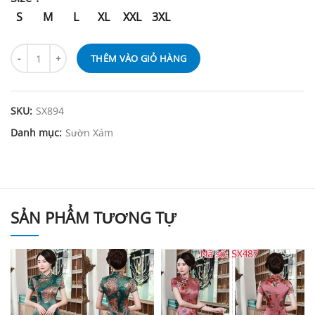
S
M
L
XL
XXL
3XL
THÊM VÀO GIỎ HÀNG
SKU:
SX894
Danh mục:
Sườn Xám
SẢN PHẨM TƯƠNG TỰ