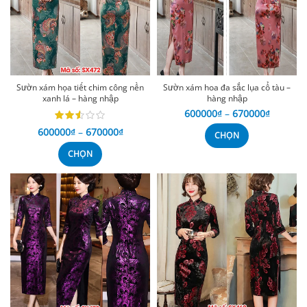
Sườn xám họa tiết chim công nền
Sườn xám hoa đa sắc lụa cổ tàu –
xanh lá – hàng nhập
hàng nhập
600000
₫
–
670000
₫
600000
₫
–
670000
₫
CHỌN
CHỌN