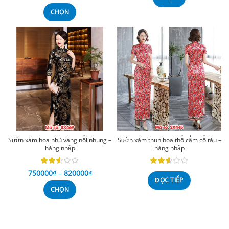
CHỌN
Sườn xám hoa nhũ vàng nổi nhung –
Sườn xám thun hoa thổ cẩm cổ tàu –
hàng nhập
hàng nhập
750000
₫
–
820000
₫
ĐỌC TIẾP
CHỌN