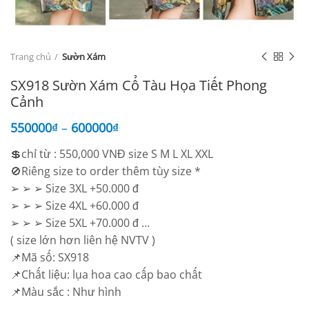
Trang chủ
Sườn Xám
SX918 Sườn Xám Cổ Tàu Họa Tiết Phong
Cảnh
550000
₫
–
600000
₫
💲chỉ từ : 550,000 VNĐ size S M L XL XXL
🚫Riêng size to order thêm tùy size *
➢ ➢ ➢ Size 3XL +50.000 đ
➢ ➢ ➢ Size 4XL +60.000 đ
➢ ➢ ➢ Size 5XL +70.000 đ …
( size lớn hơn liên hệ NVTV )
📌Mã số: SX918
📌Chất liệu: lụa hoa cao cấp bao chất
📌Màu sắc : Như hình