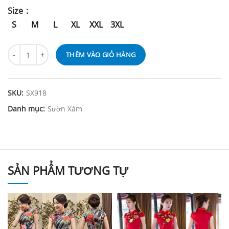
Size
S
M
L
XL
XXL
3XL
THÊM VÀO GIỎ HÀNG
SKU:
SX918
Danh mục:
Sườn Xám
SẢN PHẨM TƯƠNG TỰ