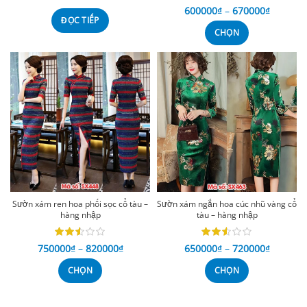
600000
₫
–
670000
₫
ĐỌC TIẾP
CHỌN
Sườn xám ren hoa phối sọc cổ tàu –
Sườn xám ngắn hoa cúc nhũ vàng cổ
hàng nhập
tàu – hàng nhập
750000
₫
–
820000
₫
650000
₫
–
720000
₫
CHỌN
CHỌN