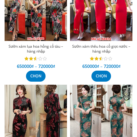
Sườn xám lụa hoa hồng cổ tàu –
Sườn xám thêu hoa cổ giọt nước –
hàng nhập
hàng nhập
650000
₫
–
720000
₫
650000
₫
–
720000
₫
CHỌN
CHỌN