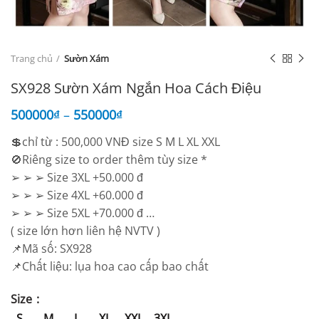
Trang chủ
Sườn Xám
SX928 Sườn Xám Ngắn Hoa Cách Điệu
500000
₫
–
550000
₫
💲chỉ từ : 500,000 VNĐ size S M L XL XXL
🚫Riêng size to order thêm tùy size *
➢ ➢ ➢ Size 3XL +50.000 đ
➢ ➢ ➢ Size 4XL +60.000 đ
➢ ➢ ➢ Size 5XL +70.000 đ …
( size lớn hơn liên hệ NVTV )
📌Mã số: SX928
📌Chất liệu: lụa hoa cao cấp bao chất
Size
S
M
L
XL
XXL
3XL