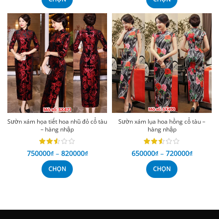
Sườn xám họa tiết hoa nhũ đỏ cổ tàu
Sườn xám lụa hoa hồng cổ tàu –
– hàng nhập
hàng nhập
750000
₫
–
820000
₫
650000
₫
–
720000
₫
CHỌN
CHỌN