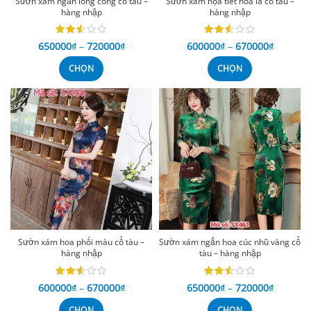
Sườn xám ngắn lông công cổ tàu –
Sườn xám họa tiết hoa lá cổ tàu –
hàng nhập
hàng nhập
650000
₫
–
720000
₫
600000
₫
–
670000
₫
CHỌN
CHỌN
Sườn xám hoa phối màu cổ tàu –
Sườn xám ngắn hoa cúc nhũ vàng cổ
hàng nhập
tàu – hàng nhập
600000
₫
–
670000
₫
650000
₫
–
720000
₫
CHỌN
CHỌN