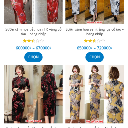
Sườn xám họa tiết hoa nhũ vàng cổ
Sườn xám hoa sen trắng lụa cổ tàu –
tàu – hàng nhập
hàng nhập
600000
₫
–
670000
₫
650000
₫
–
720000
₫
CHỌN
CHỌN