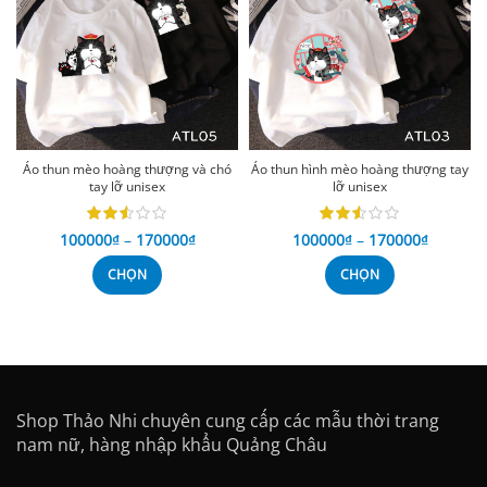
Áo thun mèo hoàng thượng và chó
Áo thun hình mèo hoàng thượng tay
tay lỡ unisex
lỡ unisex
100000
₫
–
170000
₫
100000
₫
–
170000
₫
CHỌN
CHỌN
Shop Thảo Nhi chuyên cung cấp các mẫu thời trang
nam nữ, hàng nhập khẩu Quảng Châu