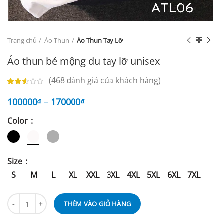
Trang chủ
Áo Thun
Áo Thun Tay Lỡ
Áo thun bé mộng du tay lỡ unisex
(
468
đánh giá của khách hàng)
100000
₫
–
170000
₫
Color
Size
S
M
L
XL
XXL
3XL
4XL
5XL
6XL
7XL
THÊM VÀO GIỎ HÀNG