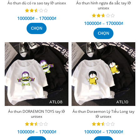
Áo thun dù có ra sao tay lỡ unisex
Áo thun hình ngựa đa sắc tay lỡ
unisex
100000
₫
–
170000
₫
100000
₫
–
170000
₫
CHỌN
CHỌN
Áo thun DORAEMON TOYS tay lỡ
Áo thun Doraemon Lý Tiểu Long tay
unisex
lỡ unisex
100000
₫
–
170000
₫
100000
₫
–
170000
₫