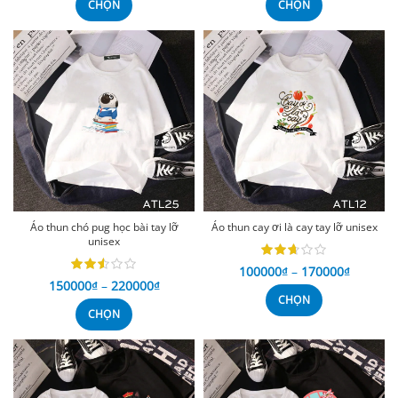
CHỌN
CHỌN
Áo thun chó pug học bài tay lỡ
Áo thun cay ơi là cay tay lỡ unisex
unisex
100000
₫
–
170000
₫
150000
₫
–
220000
₫
CHỌN
CHỌN