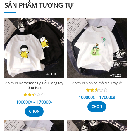
SẢN PHẨM TƯƠNG TỰ
Áo thun Doraemon Lý Tiểu Long tay
Áo thun hình bé thả diều tay lỡ
lỡ unisex
100000
₫
–
170000
₫
100000
₫
–
170000
₫
CHỌN
CHỌN