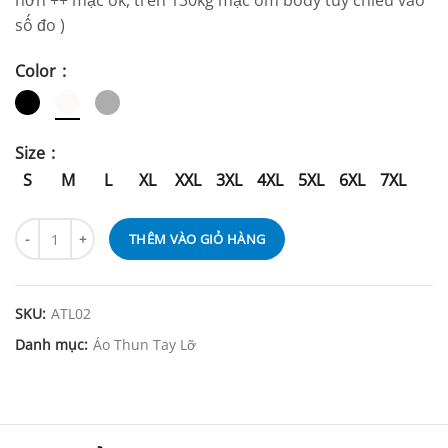
hơn ++ mặc ok, trên 130kg mặc ôm body tùy chiều vao
số đo )
Color
Size
S
M
L
XL
XXL
3XL
4XL
5XL
6XL
7XL
THÊM VÀO GIỎ HÀNG
SKU:
ATL02
Danh mục:
Áo Thun Tay Lỡ