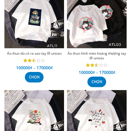
Áo thun dù có ra sao tay lỡ unisex
Áo thun hình mèo hoàng thượng tay
lỡ unisex
100000
₫
–
170000
₫
100000
₫
–
170000
₫
CHỌN
CHỌN