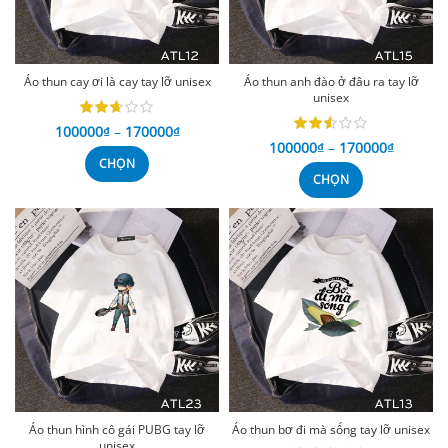
Áo thun cay ơi là cay tay lỡ unisex
Áo thun anh đào ở đâu ra tay lỡ
unisex
100000
₫
–
170000
₫
100000
₫
–
170000
₫
CHỌN
CHỌN
Áo thun hình cô gái PUBG tay lỡ
Áo thun bơ đi mà sống tay lỡ unisex
unisex