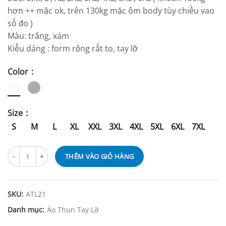
hơn ++ mặc ok, trên 130kg mặc ôm body tùy chiều vao
số đo )
Màu: trắng, xám
Kiểu dáng : form rộng rất to, tay lỡ
Color
Size
S
M
L
XL
XXL
3XL
4XL
5XL
6XL
7XL
THÊM VÀO GIỎ HÀNG
SKU:
ATL21
Danh mục:
Áo Thun Tay Lỡ