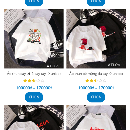
CHỌN
CHỌN
Áo thun cay ơi là cay tay lỡ unisex
Áo thun bé mộng du tay lỡ unisex
100000
₫
–
170000
₫
100000
₫
–
170000
₫
CHỌN
CHỌN