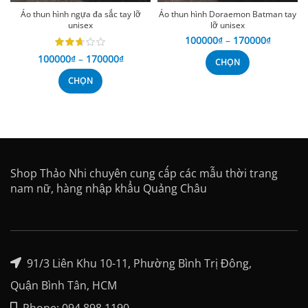
Áo thun hình ngựa đa sắc tay lỡ
Áo thun hình Doraemon Batman tay
unisex
lỡ unisex
100000
₫
–
170000
₫
100000
₫
–
170000
₫
CHỌN
CHỌN
Shop Thảo Nhi chuyên cung cấp các mẫu thời trang
nam nữ, hàng nhập khẩu Quảng Châu
91/3 Liên Khu 10-11, Phường Bình Trị Đông,
Quận Bình Tân, HCM
Phone: 094.898.1190