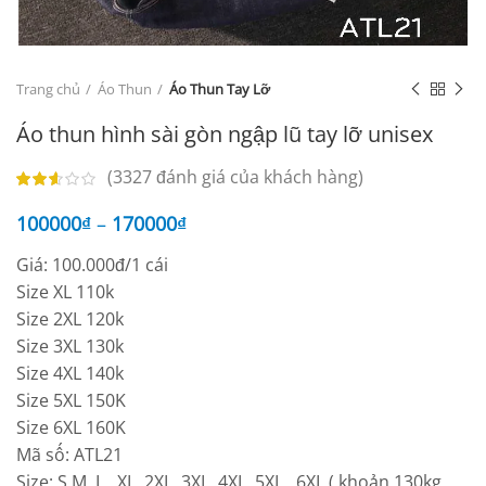
Trang chủ
Áo Thun
Áo Thun Tay Lỡ
Áo thun hình sài gòn ngập lũ tay lỡ unisex
(
3327
đánh giá của khách hàng)
100000
₫
–
170000
₫
Giá: 100.000đ/1 cái
Size XL 110k
Size 2XL 120k
Size 3XL 130k
Size 4XL 140k
Size 5XL 150K
Size 6XL 160K
Mã số: ATL21
Size: S,M, L , XL, 2XL, 3XL, 4XL, 5XL , 6XL ( khoản 130kg