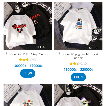
Áo thun hình PUCCA tay lỡ unisex
Áo thun chó pug học bài tay lỡ
unisex
100000
₫
–
170000
₫
150000
₫
–
220000
₫
CHỌN
CHỌN