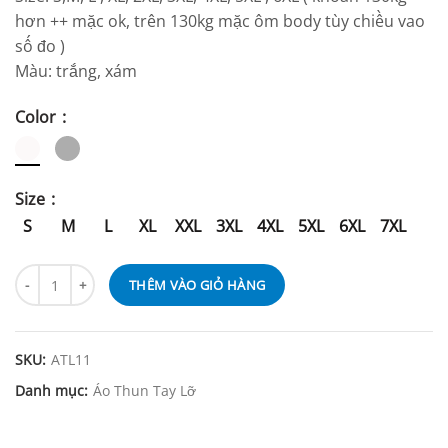
hơn ++ mặc ok, trên 130kg mặc ôm body tùy chiều vao
số đo )
Màu: trắng, xám
Color
Size
S
M
L
XL
XXL
3XL
4XL
5XL
6XL
7XL
THÊM VÀO GIỎ HÀNG
SKU:
ATL11
Danh mục:
Áo Thun Tay Lỡ