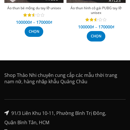
Áo thun bé mộng du tay lỡ unisex
Áo thun hình cô gái PUBG tay lỡ
unisex
100000
₫
–
170000
₫
100000
₫
–
170000
₫
CHỌN
CHỌN
Shop Thảo Nhi chuyên cung cấp các mẫu thời trang
nam nữ, hàng nhập khẩu Quảng Châu
91/3 Liên Khu 10-11, Phường Bình Trị Đông,
Quận Bình Tân, HCM