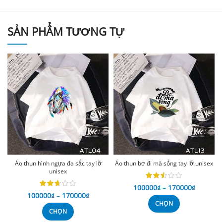
SẢN PHẨM TƯƠNG TỰ
Áo thun hình ngựa đa sắc tay lỡ
Áo thun bơ đi mà sống tay lỡ unisex
unisex
100000
₫
–
170000
₫
100000
₫
–
170000
₫
CHỌN
CHỌN