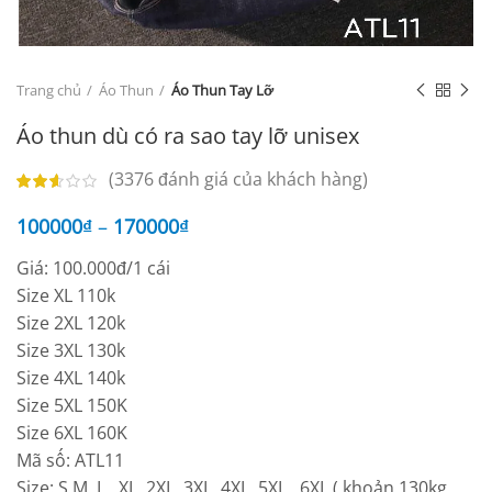
Trang chủ
Áo Thun
Áo Thun Tay Lỡ
Áo thun dù có ra sao tay lỡ unisex
(
3376
đánh giá của khách hàng)
100000
₫
–
170000
₫
Giá: 100.000đ/1 cái
Size XL 110k
Size 2XL 120k
Size 3XL 130k
Size 4XL 140k
Size 5XL 150K
Size 6XL 160K
Mã số: ATL11
Size: S,M, L , XL, 2XL, 3XL, 4XL, 5XL , 6XL ( khoản 130kg