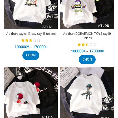
Áo thun cay ơi là cay tay lỡ unisex
Áo thun DORAEMON TOYS tay lỡ
unisex
100000
₫
–
170000
₫
100000
₫
–
170000
₫
CHỌN
CHỌN