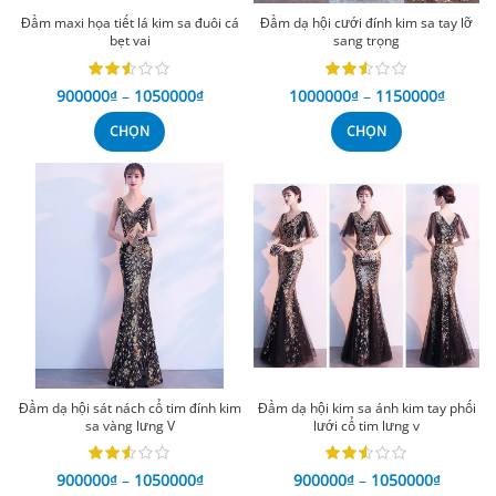
Đầm maxi họa tiết lá kim sa đuôi cá
Đầm dạ hội cưới đính kim sa tay lỡ
bẹt vai
sang trọng
900000
₫
–
1050000
₫
1000000
₫
–
1150000
₫
CHỌN
CHỌN
Đầm dạ hội sát nách cổ tim đính kim
Đầm dạ hội kim sa ánh kim tay phối
sa vàng lưng V
lưới cổ tim lưng v
900000
₫
–
1050000
₫
900000
₫
–
1050000
₫