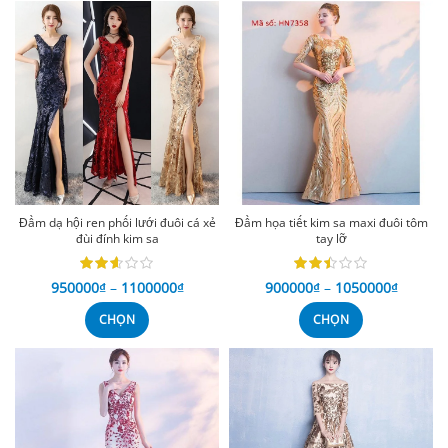
Đầm dạ hội ren phối lưới đuôi cá xẻ
Đầm họa tiết kim sa maxi đuôi tôm
đùi đính kim sa
tay lỡ
950000
₫
–
1100000
₫
900000
₫
–
1050000
₫
CHỌN
CHỌN