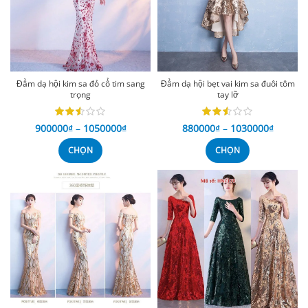
Đầm dạ hội kim sa đỏ cổ tim sang
Đầm dạ hội bẹt vai kim sa đuôi tôm
trọng
tay lỡ
900000
₫
–
1050000
₫
880000
₫
–
1030000
₫
CHỌN
CHỌN