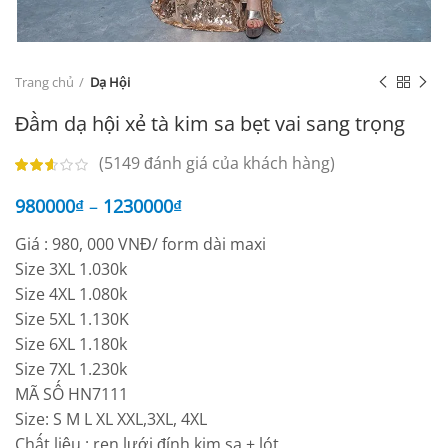
Trang chủ
Dạ Hội
Đầm dạ hội xẻ tà kim sa bẹt vai sang trọng
(
5149
đánh giá của khách hàng)
980000
₫
–
1230000
₫
Giá : 980, 000 VNĐ/ form dài maxi
Size 3XL 1.030k
Size 4XL 1.080k
Size 5XL 1.130K
Size 6XL 1.180k
Size 7XL 1.230k
MÃ SỐ HN7111
Size: S M L XL XXL,3XL, 4XL
Chất liệu : ren lưới đính kim sa + lót