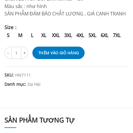
Màu sắc : như hình
SẢN PHẨM ĐẢM BẢO CHẤT LƯỢNG , GIÁ CẠNH TRANH
Size
S
M
L
XL
XXL
3XL
4XL
5XL
6XL
7XL
THÊM VÀO GIỎ HÀNG
SKU:
HN7111
Danh mục:
Dạ Hội
SẢN PHẨM TƯƠNG TỰ