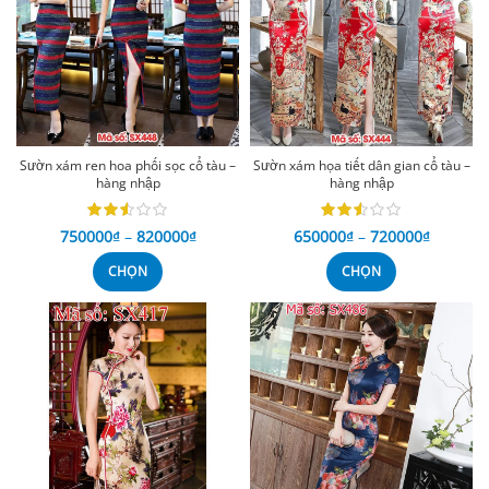
Sườn xám ren hoa phối sọc cổ tàu –
Sườn xám họa tiết dân gian cổ tàu –
hàng nhập
hàng nhập
750000
₫
–
820000
₫
650000
₫
–
720000
₫
CHỌN
CHỌN