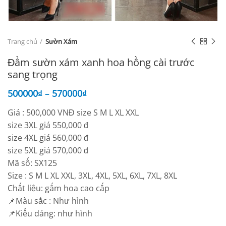
Trang chủ
Sườn Xám
Đầm sườn xám xanh hoa hồng cài trước
sang trọng
500000
₫
–
570000
₫
Giá : 500,000 VNĐ size S M L XL XXL
size 3XL giá 550,000 đ
size 4XL giá 560,000 đ
size 5XL giá 570,000 đ
Mã số: SX125
Size : S M L XL XXL, 3XL, 4XL, 5XL, 6XL, 7XL, 8XL
Chất liệu: gấm hoa cao cấp
📌Màu sắc : Như hình
📌Kiểu dáng: như hình