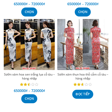
650000
₫
–
720000
₫
650000
₫
–
720000
₫
CHỌN
CHỌN
Sườn xám hoa sen trắng lụa cổ tàu –
Sườn xám thun hoa thổ cẩm cổ tàu –
hàng nhập
hàng nhập
650000
₫
–
720000
₫
ĐỌC TIẾP
CHỌN