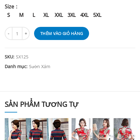
Size
S
M
L
XL
XXL
3XL
4XL
5XL
THÊM VÀO GIỎ HÀNG
SKU:
SX125
Danh mục:
Sườn Xám
SẢN PHẨM TƯƠNG TỰ