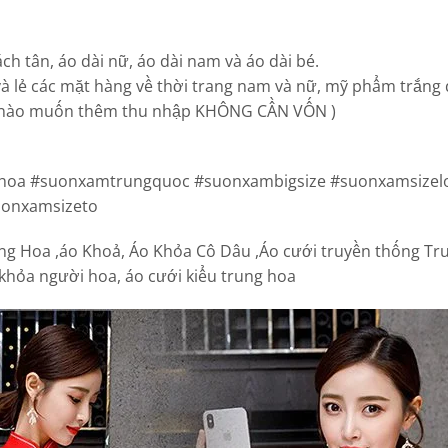
h tân, áo dài nữ, áo dài nam và áo dài bé.
à lẻ các mặt hàng về thời trang nam và nữ, mỹ phẩm trắng
bạn nào muốn thêm thu nhập KHÔNG CẦN VỐN )
oa #suonxamtrungquoc #suonxambigsize #suonxamsizel
suonxamsizeto
g Hoa ,áo Khoả, Áo Khỏa Cô Dâu ,Áo cưới truyền thống Tru
khỏa người hoa, áo cưới kiểu trung hoa