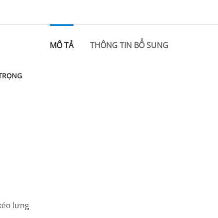
MÔ TẢ
THÔNG TIN BỔ SUNG
 TRỌNG
 kéo lưng