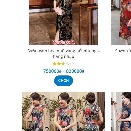
Sườn xám hoa nhũ vàng nổi nhung –
Sườn xá
hàng nhập
750000
₫
–
820000
₫
CHỌN