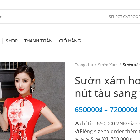
SELECT CATEGO
SHOP
THANH TOÁN
GIỎ HÀNG
Trang chủ
Sườn Xám
Sườn xám
Sườn xám ho
nút tàu sang
650000
₫
–
720000
₫
💲chỉ từ : 650,000 VNĐ size 
🚫Riêng size to order thêm t
➢ ➢ ➢ Size 3XL 700.000 đ