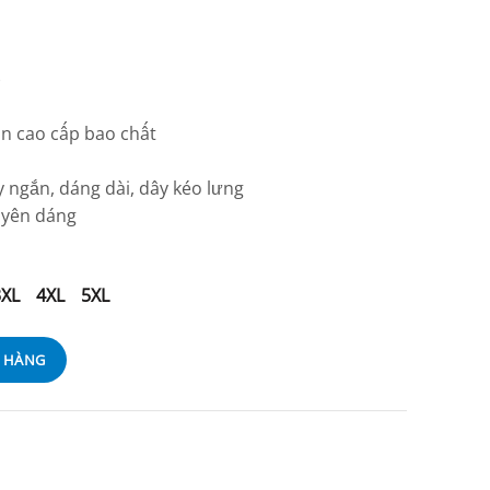
)
iãn cao cấp bao chất
y ngắn, dáng dài, dây kéo lưng
uyên dáng
3XL
4XL
5XL
Ỏ HÀNG