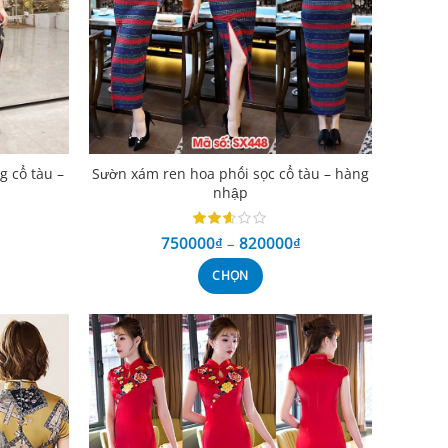
 cổ tàu –
Sườn xám ren hoa phối sọc cổ tàu – hàng
nhập
750000
₫
–
820000
₫
CHỌN