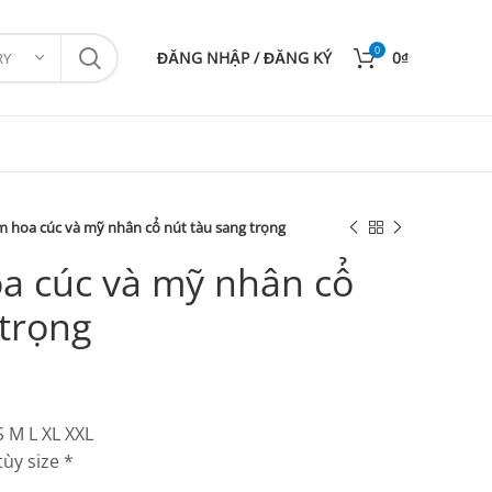
0
ĐĂNG NHẬP / ĐĂNG KÝ
0
₫
RY
 hoa cúc và mỹ nhân cổ nút tàu sang trọng
a cúc và mỹ nhân cổ
 trọng
S M L XL XXL
ùy size *