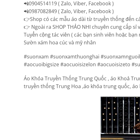
📲0904514119 ( Zalo, Viber, Facebook )
📲0987082849 ( Zalo, Viber, Facebook )
👉Shop có các mẫu áo dài từ truyền thống đến các
👉 Ngoài ra SHOP THẢO NHI chuyên cung cấp sỉ v
Tuyển cộng tác viên ( các bạn sinh viên hoặc 
Sườn xám hoa cúc và mỹ nhân
#suonxam #suonxamthuonghai #suonxamnguoih
#aocuoibigsize #aocuoisizelon #aocuoisizeto #
Áo Khỏa Truyền Thống Trung Quốc , áo Khoả Trun
truyền thống Trung Hoa ,áo khỏa trung quốc, áo 