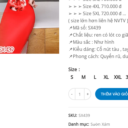
➢ ➢ ➢ Size 4XL 710.000 đ
➢ ➢ ➢ Size 5XL 720.000 đ …
( size lớn hơn liên hệ NVTV 
📌Mã số: SX439
📌Chất liệu: ren có lót co g
📌Màu sắc : Như hình
📌Kiểu dáng: Cổ nút tàu , ta
📌Phong cách: Quyến rũ, d
Size
S
M
L
XL
XXL
THÊM VÀO GI
SKU:
SX439
Danh mục:
Sườn Xám