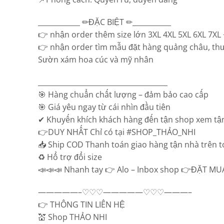
____________ ✏ĐẶC BIỆT ✏___________
👉 nhận order thêm size lớn 3XL 4XL 5XL 6XL 7XL +
👉 nhận order tìm mẫu đặt hàng quảng châu, thư
Sườn xám hoa cúc và mỹ nhân
_____________________________________
🎯 Hàng chuẩn chất lượng – đảm bảo cao cấp
🎯 Giá yêu ngay từ cái nhìn đầu tiên
✔ Khuyến khích khách hàng đến tận shop xem tận
👉DUY NHẤT Chỉ có tại #SHOP_THẢO_NHI
📥 Ship COD Thanh toán giao hàng tận nhà trên 
♻️ Hổ trợ đổi size
📣📣📣 Nhanh tay 👉 Alo – Inbox shop 👉ĐẶT MUA: 
—————–♡♡♡—————♡♡♡———–
👉 THÔNG TIN LIÊN HỆ
💒 Shop THẢO NHI