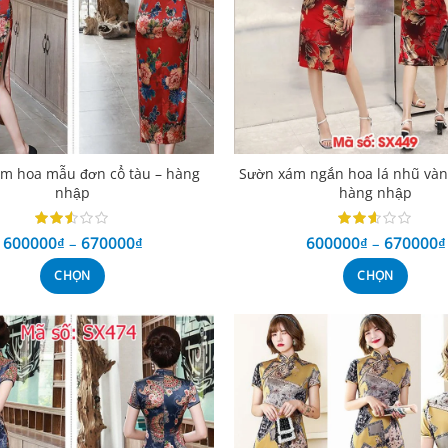
m hoa mẫu đơn cổ tàu – hàng
Sườn xám ngắn hoa lá nhũ vàng
nhập
hàng nhập
600000
₫
–
670000
₫
600000
₫
–
670000
₫
CHỌN
CHỌN