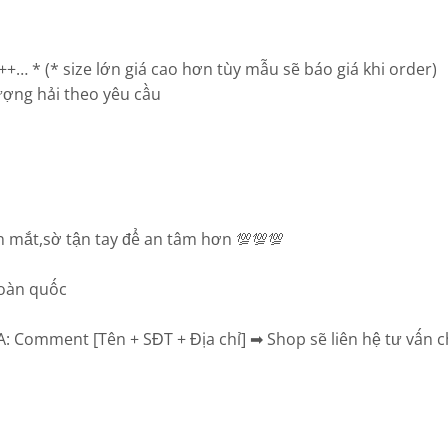
+… * (* size lớn giá cao hơn tùy mẫu sẽ báo giá khi order)
ợng hải theo yêu cầu
 mắt,sờ tận tay để an tâm hơn 💯💯💯
toàn quốc
Comment [Tên + SĐT + Địa chỉ] ➡ Shop sẽ liên hệ tư vấn chọ