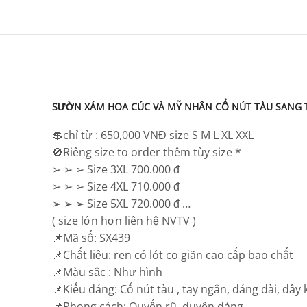
SƯỜN XÁM HOA CÚC VÀ MỸ NHÂN CỔ NÚT TÀU SANG
💲chỉ từ : 650,000 VNĐ size S M L XL XXL
🚫Riêng size to order thêm tùy size *
➢ ➢ ➢ Size 3XL 700.000 đ
➢ ➢ ➢ Size 4XL 710.000 đ
➢ ➢ ➢ Size 5XL 720.000 đ …
( size lớn hơn liên hệ NVTV )
📌Mã số: SX439
📌Chất liệu: ren có lót co giãn cao cấp bao chất
📌Màu sắc : Như hình
📌Kiểu dáng: Cổ nút tàu , tay ngắn, dáng dài, dây
📌Phong cách: Quyến rũ, duyên dáng