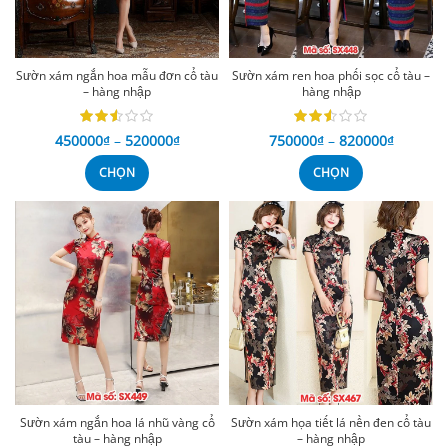
Sườn xám ngắn hoa mẫu đơn cổ tàu
Sườn xám ren hoa phối sọc cổ tàu –
– hàng nhập
hàng nhập
450000
₫
–
520000
₫
750000
₫
–
820000
₫
CHỌN
CHỌN
Sườn xám ngắn hoa lá nhũ vàng cổ
Sườn xám họa tiết lá nền đen cổ tàu
tàu – hàng nhập
– hàng nhập