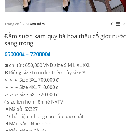
Trang chủ
Sườn Xám
Đầm sườn xám quý bà hoa thêu cổ giọt nước
sang trọng
650000
₫
–
720000
₫
💲chỉ từ : 650,000 VNĐ size S M L XL XXL
🚫Riêng size to order thêm tùy size *
➢ ➢ ➢ Size 3XL 700.000 đ
➢ ➢ ➢ Size 4XL 710.000 đ
➢ ➢ ➢ Size 5XL 720.000 đ …
( size lớn hơn liên hệ NVTV )
📌Mã số: SX327
📌Chất liệu: nhung cao cấp bao chất
📌Màu sắc : Như hình