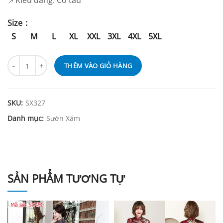
📌Kiểu dáng: Cổ tàu
Size
S
M
L
XL
XXL
3XL
4XL
5XL
THÊM VÀO GIỎ HÀNG
SKU:
SX327
Danh mục:
Sườn Xám
SẢN PHẨM TƯƠNG TỰ