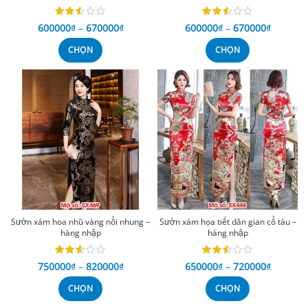
600000
₫
–
670000
₫
600000
₫
–
670000
₫
CHỌN
CHỌN
Sườn xám hoa nhũ vàng nổi nhung –
Sườn xám họa tiết dân gian cổ tàu –
hàng nhập
hàng nhập
750000
₫
–
820000
₫
650000
₫
–
720000
₫
CHỌN
CHỌN