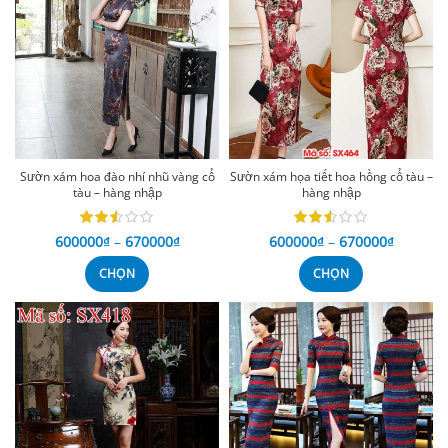
Sườn xám hoa đào nhí nhũ vàng cổ
Sườn xám họa tiết hoa hồng cổ tàu –
tàu – hàng nhập
hàng nhập
600000
₫
–
670000
₫
600000
₫
–
670000
₫
CHỌN
CHỌN