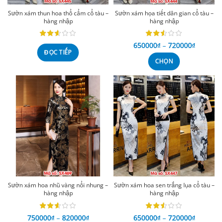
Sườn xám thun hoa thổ cẩm cổ tàu –
Sườn xám họa tiết dân gian cổ tàu –
hàng nhập
hàng nhập
650000
₫
–
720000
₫
ĐỌC TIẾP
CHỌN
Sườn xám hoa nhũ vàng nổi nhung –
Sườn xám hoa sen trắng lụa cổ tàu –
hàng nhập
hàng nhập
750000
₫
–
820000
₫
650000
₫
–
720000
₫