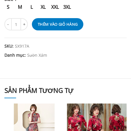
S
M
L
XL
XXL
3XL
THÊM VÀO GIỎ HÀNG
SKU:
SX917A
Danh mục:
Sườn Xám
SẢN PHẨM TƯƠNG TỰ