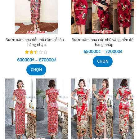
Sườn xám họa tiết thổ cẩm cổ tàu –
Sườn xám hoa cúc nhũ vàng nền đỏ
hàng nhập
– hàng nhập
650000
₫
–
720000
₫
600000
₫
–
670000
₫
CHỌN
CHỌN