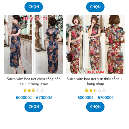
CHỌN
CHỌN
Sườn xám họa tiết chim công nền
Sườn xám họa tiết sơn thủy cổ tàu –
xanh – hàng nhập
hàng nhập
600000
₫
–
670000
₫
600000
₫
–
670000
₫
CHỌN
CHỌN