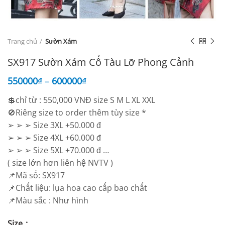
Trang chủ
Sườn Xám
SX917 Sườn Xám Cổ Tàu Lỡ Phong Cảnh
550000
₫
–
600000
₫
💲chỉ từ : 550,000 VNĐ size S M L XL XXL
🚫Riêng size to order thêm tùy size *
➢ ➢ ➢ Size 3XL +50.000 đ
➢ ➢ ➢ Size 4XL +60.000 đ
➢ ➢ ➢ Size 5XL +70.000 đ …
( size lớn hơn liên hệ NVTV )
📌Mã số: SX917
📌Chất liệu: lụa hoa cao cấp bao chất
📌Màu sắc : Như hình
Size